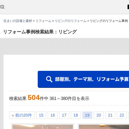
こ
こ
か
ら
本
住まいの設備と建材
>
リフォーム
>
リビングのリフォーム
>
リビングのリフォーム事例
文
で
す
リフォーム事例検索結果：リビング
。
504
検索結果
件中
361
～
380
件目を表示
« 前の20件
15
16
17
18
19
20
21
22