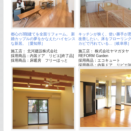
都心の3階建てを全面リフォーム。 新
キッチンが狭く、使い勝手が
婚カップルの夢をかなえたハイセンス
改善したい。床をフローリン
な新居。［愛知県］
カビで汚れている...［岐阜県
施工店： 北河建設株式会社
施工店： 株式会社ヤマガタ
採用商品：内装ドア リビエ[終了品]
REFORM Garden
採用商品：床暖房 フリーほっと
採用商品：エコキュート
採用商品：内装ドア リビエ[終
採用商品：キッチン リビン
ションL[終了品]