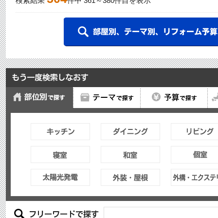
検索結果
件中
361
～
380
件目を表示