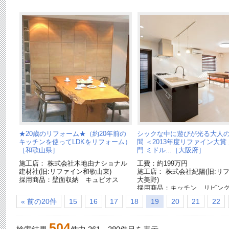
★20歳のリフォーム★（約20年前の
シックな中に遊びが光る大人
キッチンを使ってLDKをリフォーム）
間 ＜2013年度リファイン大賞
［和歌山県］
門 ミドル...［大阪府］
施工店： 株式会社木地由ナショナル
工費：約199万円
建材社(旧:リファイン和歌山東)
施工店： 株式会社紀陽(旧:リ
採用商品：壁面収納 キュビオス
大美野)
採用商品：キッチン リビン
ションL[終了品]
« 前の20件
15
16
17
18
19
20
21
22
504