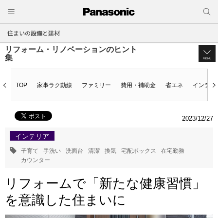
住まいの設備と建材
リフォーム・リノベーションのヒント
集
MENU
TOP
家事ラク動線
ファミリー
費用・補助金
省エネ
インテリ
2023/12/27
インテリア
子育て
手洗い
洗面台
清潔
換気
宅配ボックス
在宅勤務
カウンター
リフォームで「新たな健康習慣」
を意識した住まいに