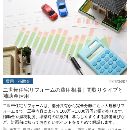
費用・補助金
2026/04/07
二世帯住宅リフォームの費用相場｜間取りタイプと
補助金活用
二世帯住宅リフォームは、部分共有から完全分離に近い大規模リフ
ォームまで、工事内容によって100万～1,000万円と幅があります。
補助金や減税制度、増築時の法規制、暮らしやすくする設備選びな
ど、計画前に知っておきたいポイントをまとめて解説します。
子育て
費用・減税・優遇制度
キッチン
節電・節水
洗面
バスルーム