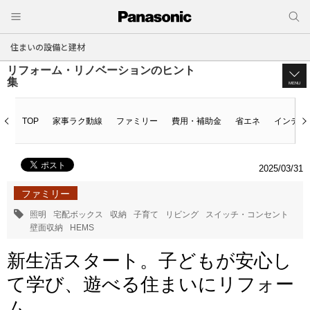
住まいの設備と建材
リフォーム・リノベーションのヒント
集
MENU
TOP
家事ラク動線
ファミリー
費用・補助金
省エネ
インテリ
2025/03/31
ファミリー
照明
宅配ボックス
収納
子育て
リビング
スイッチ・コンセント
壁面収納
HEMS
新生活スタート。子どもが安心し
て学び、遊べる住まいにリフォー
ム