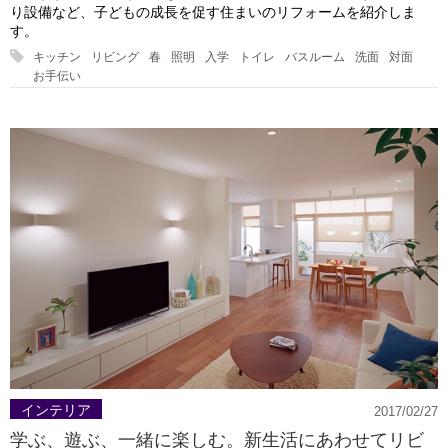
り設備など、子どもの成長を促す住まいのリフォームを紹介しま
す。
キッチン
リビング
春
照明
入学
トイレ
バスルーム
洗面
対面
お手伝い
インテリア
2017/02/27
学ぶ、遊ぶ、一緒に楽しむ。新生活にあわせてリビ