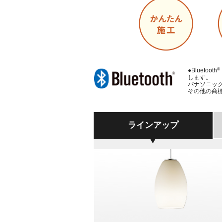
®
●Bluetooth
します。
パナソニッ
その他の商
ラインアップ