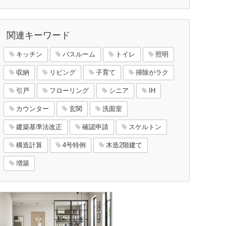
関連キーワード
キッチン
バスルーム
トイレ
照明
収納
リビング
子育て
掃除がラク
引戸
フローリング
シニア
IH
カウンター
玄関
洗面室
建築基準法改正
確認申請
スケルトン
構造計算
4号特例
木造2階建て
増築