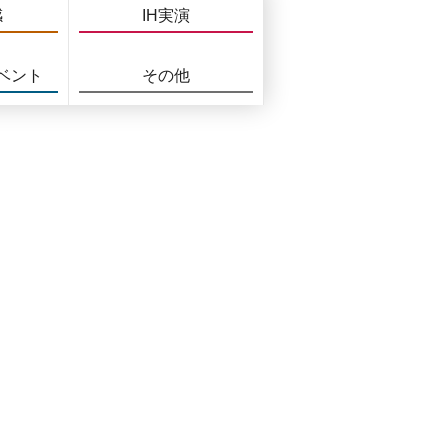
感
IH実演
ベント
その他