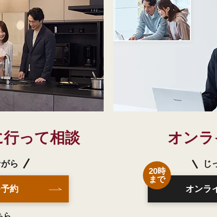
に行って相談
オンラ
ながら
じ
20時
まで
を予約
オンラ
ちら