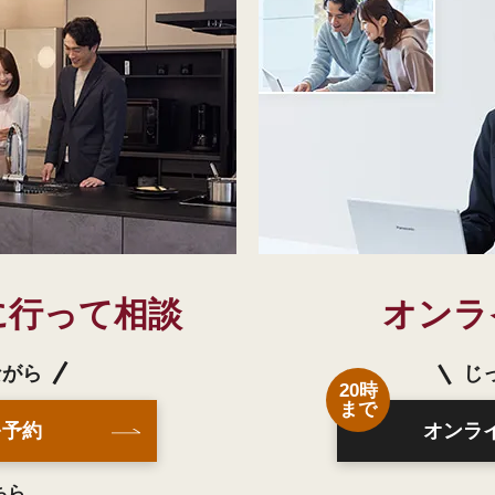
に行って相談
オンラ
ながら
じ
20時
まで
を予約
オンラ
ちら