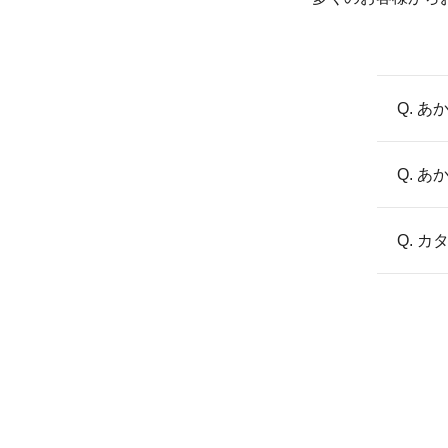
Q. 
Q. 
Q. 