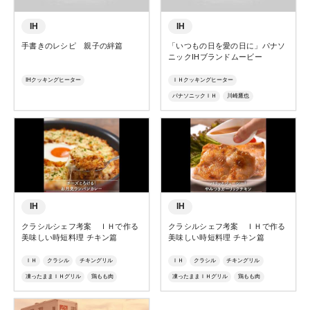
IH
IH
手書きのレシピ 親子の絆篇
「いつもの日を愛の日に」パナソ
ニックIHブランドムービー
IHクッキングヒーター
ＩＨクッキングヒーター
パナソニックＩＨ
川崎鷹也
IH
IH
クラシルシェフ考案 ＩＨで作る
クラシルシェフ考案 ＩＨで作る
美味しい時短料理 チキン篇
美味しい時短料理 チキン篇
ＩＨ
クラシル
チキングリル
ＩＨ
クラシル
チキングリル
凍ったままＩＨグリル
鶏もも肉
凍ったままＩＨグリル
鶏もも肉
鶏グリル焼き
ＩＨクッキングヒーター
鶏グリル焼き
ＩＨクッキングヒーター