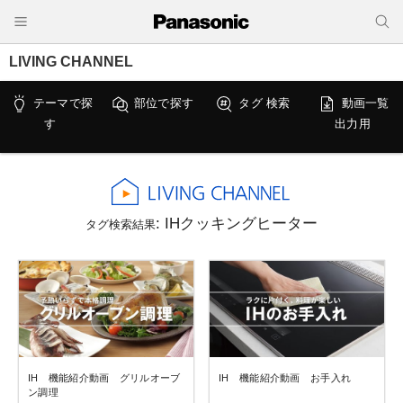
LIVING CHANNEL
テーマで探
部位で探す
タグ 検索
動画一覧
す
出力用
: IHクッキングヒーター
タグ検索結果
IH 機能紹介動画 グリルオーブ
IH 機能紹介動画 お手入れ
ン調理