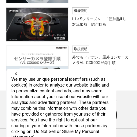
機能説明
IH＜Sシリーズ＞ 「匠加熱IH」
対流加熱 紹介動画
取扱説明
外でもドアホン、屋外センサーカ
メラVL-CX500X登録手順
Panasonicの住まい・くらし SNSアカウント
サイトのご利用にあたって
クッキーポリシー