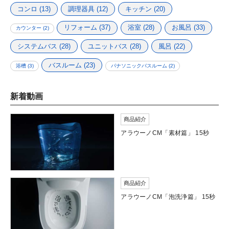
コンロ
(13)
調理器具
(12)
キッチン
(20)
リフォーム
(37)
浴室
(28)
お風呂
(33)
カウンター
(2)
システムバス
(28)
ユニットバス
(28)
風呂
(22)
バスルーム
(23)
浴槽
(3)
パナソニックバスルーム
(2)
新着動画
商品紹介
アラウーノCM「素材篇」 15秒
商品紹介
アラウーノCM「泡洗浄篇」 15秒