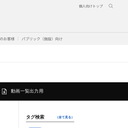
個人向けトップ
のお客様
パブリック（施設）向け
動画一覧
出力用
タグ検索
（全て見る）