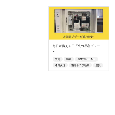
毎日が備える日「火の用心ブレー
カ」
防災
地震
感震ブレーカー
通電火災
南海トラフ地震
震災
電気火災