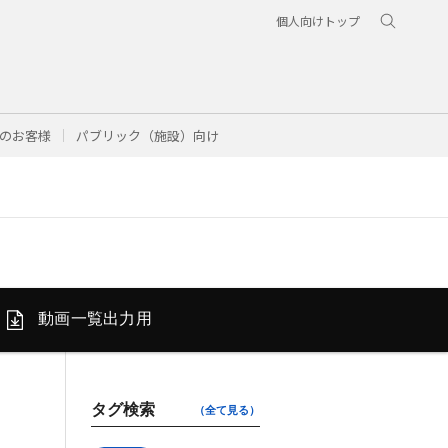
個人向けトップ
のお客様
パブリック（施設）向け
動画一覧
出力用
タグ検索
（全て見る）