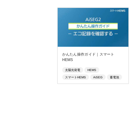
かんたん操作ガイド｜スマート
HEMS
太陽光発電
HEMS
スマートHEMS
AiSEG
蓄電池
省エネ
節電
エネルギー問題
電力自由化
スマートメーター
ゼロエネルギー住宅
エネルギー管理システム
クラウド
見える化
ZEH
電力小売自由化
エネルギーマネジメント
ゼッチ
スマートハウス