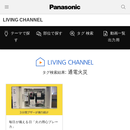
LIVING CHANNEL
テーマで探
部位で探す
タグ 検索
動画一覧
す
出力用
: 通電火災
タグ検索結果
毎日が備える日「火の用心ブレー
カ」