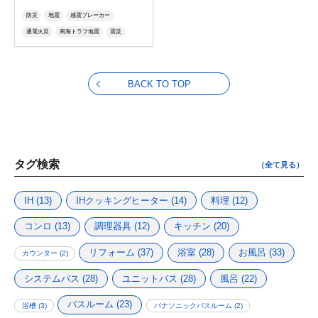
防災
地震
感震ブレーカー
通電火災
南海トラフ地震
震災
電気火災
BACK TO TOP
タグ検索
（全て見る）
IH
(13)
IHクッキングヒーター
(14)
料理
(12)
コンロ
(13)
調理器具
(12)
キッチン
(20)
リフォーム
(37)
浴室
(28)
お風呂
(33)
カウンター
(2)
システムバス
(28)
ユニットバス
(28)
風呂
(22)
バスルーム
(23)
浴槽
(3)
パナソニックバスルーム
(2)