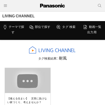
LIVING CHANNEL
テーマで探
部位で探す
タグ 検索
動画一覧
す
出力用
: 耐風
タグ検索結果
【備える住まい】 災害に負けな
い家づくり、考えませんか？