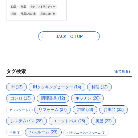
防災
耐震
テクノストラクチャー
災害
地震に強い家
災害に強い家
耐雪
耐風
BACK TO TOP
タグ検索
（全て見る）
IH
(13)
IHクッキングヒーター
(14)
料理
(12)
コンロ
(13)
調理器具
(12)
キッチン
(20)
リフォーム
(37)
浴室
(28)
お風呂
(33)
カウンター
(2)
システムバス
(28)
ユニットバス
(28)
風呂
(22)
バスルーム
(23)
浴槽
(3)
パナソニックバスルーム
(2)