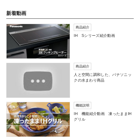
新着動画
商品紹介
IH Sシリーズ紹介動画
商品紹介
人と空間に調和した、パナソニッ
クの水まわり商品
機能説明
IH 機能紹介動画 凍ったままIH
グリル