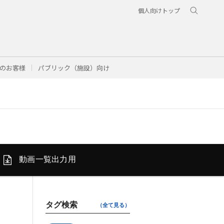
個人向けトップ
のお客様
パブリック（施設）向け
動画一覧
出力用
タグ検索
（全て見る）