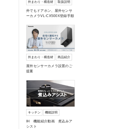
外まわり・構造材
取扱説明
外でもドアホン、屋外センサ
ーカメラVL-CX500X登録手順
外まわり・構造材
商品紹介
屋外センサーカメラ設置のご
提案
キッチン
機能説明
IH 機能紹介動画 煮込みア
シスト