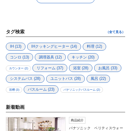
タグ検索
（全て見る）
IH
(13)
IHクッキングヒーター
(14)
料理
(12)
コンロ
(13)
調理器具
(12)
キッチン
(20)
リフォーム
(37)
浴室
(28)
お風呂
(33)
カウンター
(2)
システムバス
(28)
ユニットバス
(28)
風呂
(22)
バスルーム
(23)
浴槽
(3)
パナソニックバスルーム
(2)
新着動画
商品紹介
パナソニック ベリティスウォー