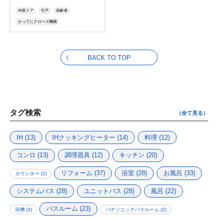
内装ドア
引戸
高齢者
かってにクローズ機構
BACK TO TOP
タグ検索
（全て見る）
IH
(13)
IHクッキングヒーター
(14)
料理
(12)
コンロ
(13)
調理器具
(12)
キッチン
(20)
リフォーム
(37)
浴室
(28)
お風呂
(33)
カウンター
(2)
システムバス
(28)
ユニットバス
(28)
風呂
(22)
バスルーム
(23)
浴槽
(3)
パナソニックバスルーム
(2)