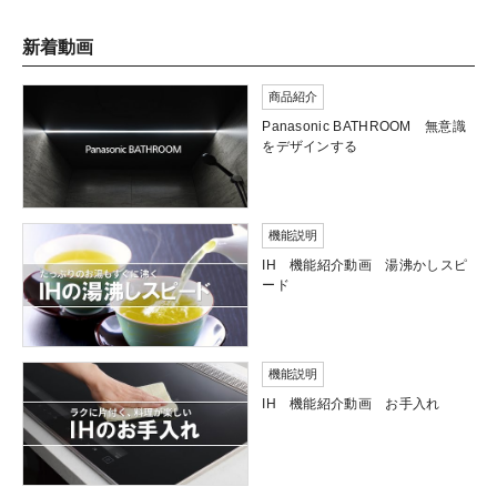
新着動画
商品紹介
Panasonic BATHROOM 無意識
をデザインする
機能説明
IH 機能紹介動画 湯沸かしスピ
ード
機能説明
IH 機能紹介動画 お手入れ