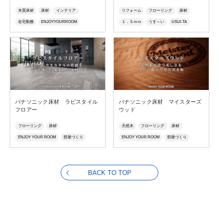
木質床材
床材
インテリア
リフォーム
フローリング
床材
在宅勤務
ENJOYYOURROOM
１．５ｍｍ
うす～い
USUI-TA
グレイッシュ
ニュアンスカラー
ウスイータ
リフォームフローリング
シック
質感
建材
マイスターズウッドフロアー
マイスターズウッドフロアーkihada
パナソニック床材 ラピスタイル
パナソニック床材 マイスターズ
フロアー
ウッド
フローリング
床材
天然木
フローリング
床材
ENJOY YOUR ROOM
部屋づくり
ENJOY YOUR ROOM
部屋づくり
在宅勤務
石目調
天然石
モルタル
在宅勤務
マイスターズウッド
石質素材
モノトーン
ガーデニング
エイジング技術
BACK TO TOP