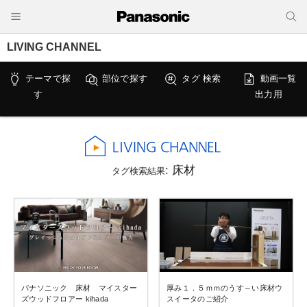
LIVING CHANNEL
テーマで探
部位で探す
タグ 検索
動画一覧
す
出力用
: 床材
タグ検索結果
パナソニック 床材 マイスター
厚み１．５ｍｍのうす～い床材ウ
ズウッドフロアー kihada
スイータのご紹介