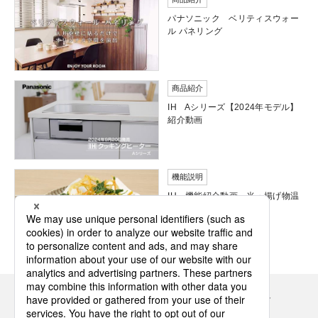
パナソニック ベリティスウォー
ル パネリング
商品紹介
IH Aシリーズ【2024年モデル】
紹介動画
機能説明
IH 機能紹介動画 光・揚げ物温
度調節
Panasonicの住まい・くらし SNSアカウント