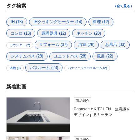
タグ検索
（全て見る）
IH
(13)
IHクッキングヒーター
(14)
料理
(12)
コンロ
(13)
調理器具
(12)
キッチン
(20)
リフォーム
(37)
浴室
(28)
お風呂
(33)
カウンター
(2)
システムバス
(28)
ユニットバス
(28)
風呂
(22)
バスルーム
(23)
浴槽
(3)
パナソニックバスルーム
(2)
新着動画
商品紹介
Panasonic KITCHEN 無意識を
デザインするキッチン
商品紹介