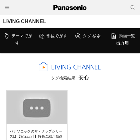
LIVING CHANNEL
テーマで探
部位で探す
タグ 検索
動画一覧
す
出力用
: 安心
タグ検索結果
パナソニックのザ・タップシリー
ズは【安全設計】特長ご紹介動画