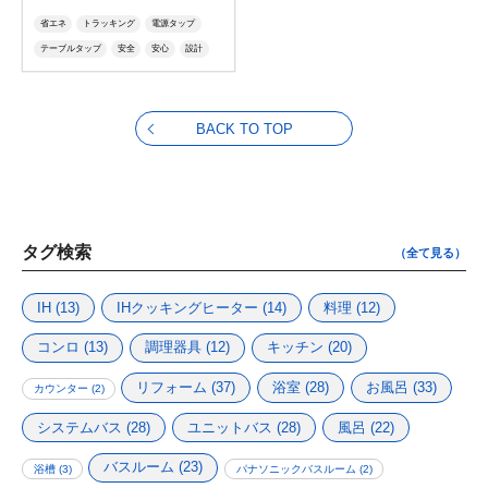
省エネ
トラッキング
電源タップ
テーブルタップ
安全
安心
設計
防水
水に強い
ホコリに強い
BACK TO TOP
タグ検索
（全て見る）
IH
(13)
IHクッキングヒーター
(14)
料理
(12)
コンロ
(13)
調理器具
(12)
キッチン
(20)
リフォーム
(37)
浴室
(28)
お風呂
(33)
カウンター
(2)
システムバス
(28)
ユニットバス
(28)
風呂
(22)
バスルーム
(23)
浴槽
(3)
パナソニックバスルーム
(2)