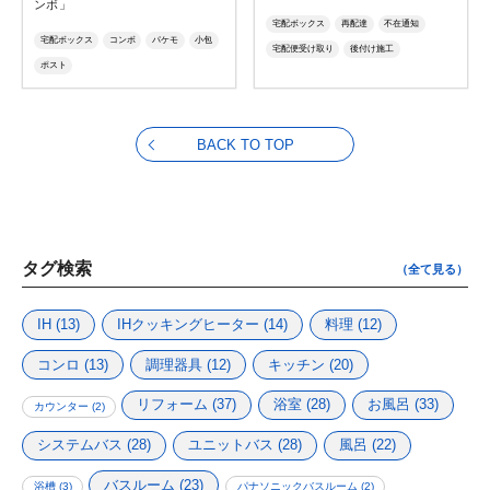
ンボ」
宅配ボックス
再配達
不在通知
宅配ボックス
コンボ
パケモ
小包
宅配便受け取り
後付け施工
ポスト
ミドルタイプ
ラージタイプ
BACK TO TOP
タグ検索
（全て見る）
IH
(13)
IHクッキングヒーター
(14)
料理
(12)
コンロ
(13)
調理器具
(12)
キッチン
(20)
リフォーム
(37)
浴室
(28)
お風呂
(33)
カウンター
(2)
システムバス
(28)
ユニットバス
(28)
風呂
(22)
バスルーム
(23)
浴槽
(3)
パナソニックバスルーム
(2)