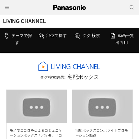
LIVING CHANNEL
テーマで探
部位で探す
タグ 検索
動画一覧
す
出力用
: 宅配ボックス
タグ検索結果
モノでココロを伝えるコミュニケ
宅配ボックスコンボライトプロモ
ーションボックス「パケモ」「コ
ーション動画