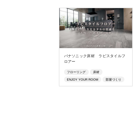
パナソニック床材 ラピスタイルフ
ロアー
フローリング
床材
ENJOY YOUR ROOM
部屋づくり
在宅勤務
石目調
天然石
モルタル
石質素材
モノトーン
ガーデニング