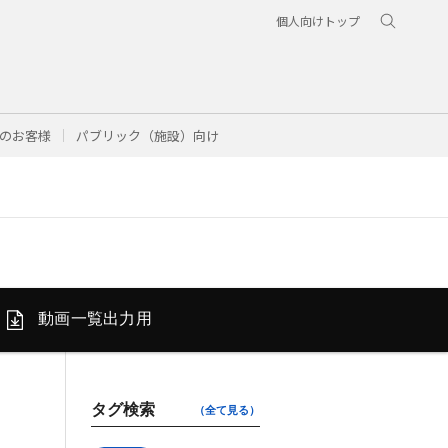
個人向けトップ
のお客様
パブリック（施設）向け
動画一覧
出力用
タグ検索
（全て見る）