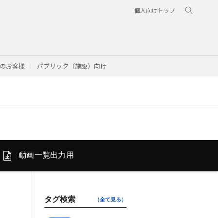
個人向けトップ
のお客様
パブリック（施設）向け
動画一覧
出力用
タグ検索
（全て見る）