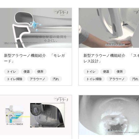
新型アラウーノ機能紹介 「モレガ
新型アラウーノ機能紹介 「ス
ード」
レス設計」
トイレ
便器
便所
トイレ
便器
便所
トイレ掃除
アラウーノ
汚れ
トイレ掃除
アラウーノ
汚れ
おしっこ
トビハネ
おしっこ
トビハネ
水流