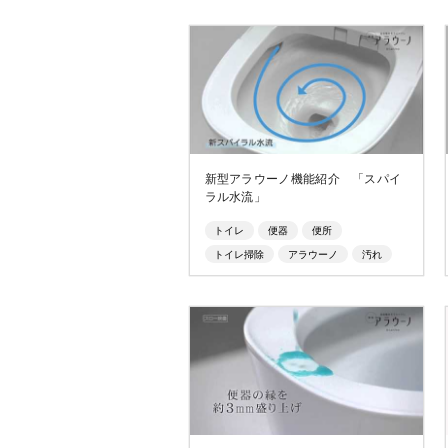
新型アラウーノ機能紹介 「スパイ
ラル水流」
トイレ
便器
便所
トイレ掃除
アラウーノ
汚れ
おしっこ
トビハネ
素材
材質