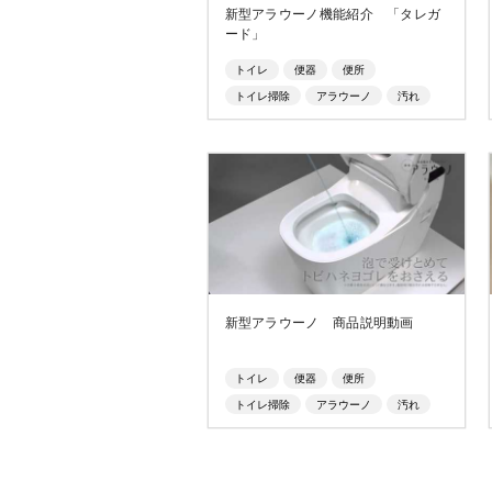
新型アラウーノ機能紹介 「タレガ
ード」
トイレ
便器
便所
トイレ掃除
アラウーノ
汚れ
おしっこ
トビハネ
新型アラウーノ 商品説明動画
トイレ
便器
便所
トイレ掃除
アラウーノ
汚れ
おしっこ
トビハネ