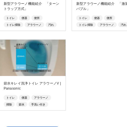
新型アラウーノ機能紹介 「ターン
新型アラウーノ機能紹介 「激
トラップ方式」
バブル」
トイレ
便器
便所
トイレ
便器
便所
トイレ掃除
アラウーノ
汚れ
トイレ掃除
アラウーノ
汚れ
おしっこ
トビハネ
水流
おしっこ
トビハネ
バブル
節水キレイ洗浄トイレ アラウーノV |
Panasonic
トイレ
便器
アラウーノ
掃除
節水
手洗い付き
低水圧