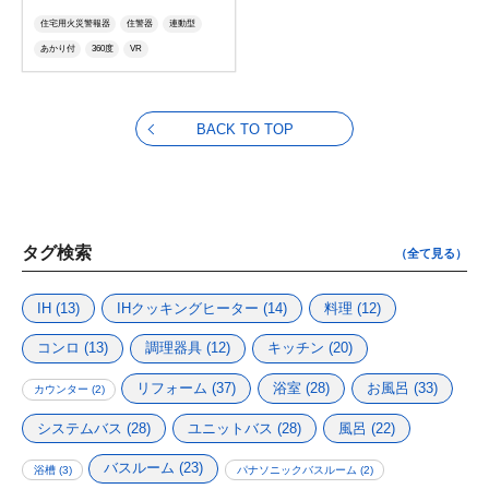
住宅用火災警報器
住警器
連動型
あかり付
360度
VR
BACK TO TOP
タグ検索
（全て見る）
IH
(13)
IHクッキングヒーター
(14)
料理
(12)
コンロ
(13)
調理器具
(12)
キッチン
(20)
リフォーム
(37)
浴室
(28)
お風呂
(33)
カウンター
(2)
システムバス
(28)
ユニットバス
(28)
風呂
(22)
バスルーム
(23)
浴槽
(3)
パナソニックバスルーム
(2)