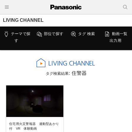
LIVING CHANNEL
テーマで探
部位で探す
タグ 検索
動画一覧
す
出力用
: 住警器
タグ検索結果
住宅用火災警報器 連動型あかり
付 VR 体験動画