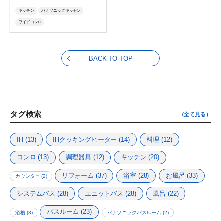
キッチン
パナソニックキッチン
ワイドコンロ
BACK TO TOP
タグ検索
（全て見る）
IH
(13)
IHクッキングヒーター
(14)
料理
(12)
コンロ
(13)
調理器具
(12)
キッチン
(20)
リフォーム
(37)
浴室
(28)
お風呂
(33)
カウンター
(2)
システムバス
(28)
ユニットバス
(28)
風呂
(22)
バスルーム
(23)
浴槽
(3)
パナソニックバスルーム
(2)