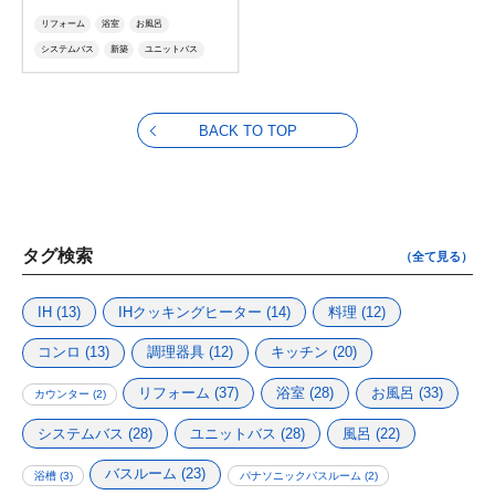
リフォーム
浴室
お風呂
システムバス
新築
ユニットバス
風呂
バスルーム
オフローラ
ビバス
マンションバス
Lクラスバスルーム
MR
リラックス
BACK TO TOP
マイクロバブル
マイクロバブルバス
マイクロバブル浴
水まわり
増改築
マンションリフォーム
タグ検索
（全て見る）
IH
(13)
IHクッキングヒーター
(14)
料理
(12)
コンロ
(13)
調理器具
(12)
キッチン
(20)
リフォーム
(37)
浴室
(28)
お風呂
(33)
カウンター
(2)
システムバス
(28)
ユニットバス
(28)
風呂
(22)
バスルーム
(23)
浴槽
(3)
パナソニックバスルーム
(2)