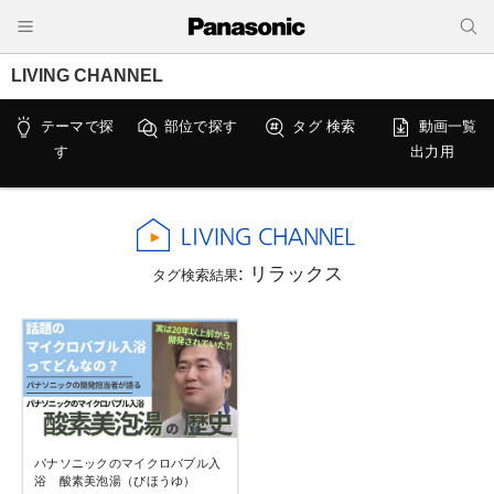
LIVING CHANNEL
テーマで探
部位で探す
タグ 検索
動画一覧
す
出力用
: リラックス
タグ検索結果
パナソニックのマイクロバブル入
浴 酸素美泡湯（びほうゆ）