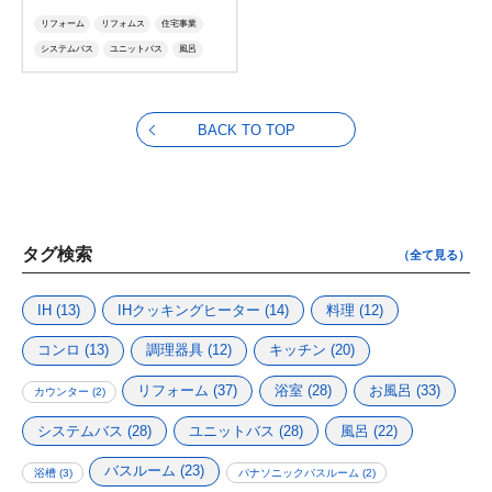
リフォーム
リフォムス
住宅事業
システムバス
ユニットバス
風呂
オフローラ
BACK TO TOP
タグ検索
（全て見る）
IH
(13)
IHクッキングヒーター
(14)
料理
(12)
コンロ
(13)
調理器具
(12)
キッチン
(20)
リフォーム
(37)
浴室
(28)
お風呂
(33)
カウンター
(2)
システムバス
(28)
ユニットバス
(28)
風呂
(22)
バスルーム
(23)
浴槽
(3)
パナソニックバスルーム
(2)