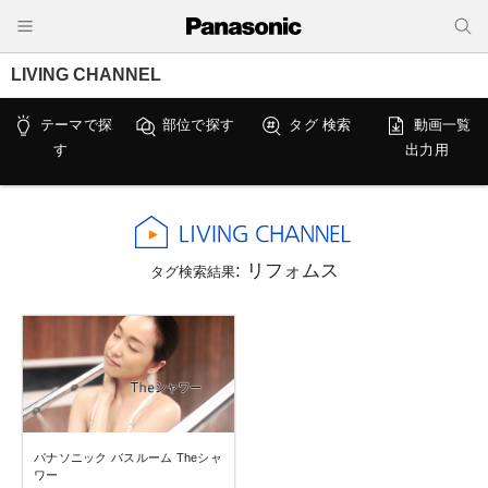
LIVING CHANNEL
テーマで探
部位で探す
タグ 検索
動画一覧
す
出力用
: リフォムス
タグ検索結果
パナソニック バスルーム Theシャ
ワー