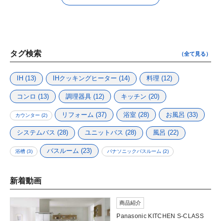
タグ検索
（全て見る）
IH
(13)
IHクッキングヒーター
(14)
料理
(12)
コンロ
(13)
調理器具
(12)
キッチン
(20)
リフォーム
(37)
浴室
(28)
お風呂
(33)
カウンター
(2)
システムバス
(28)
ユニットバス
(28)
風呂
(22)
バスルーム
(23)
浴槽
(3)
パナソニックバスルーム
(2)
新着動画
商品紹介
Panasonic KITCHEN S-CLASS