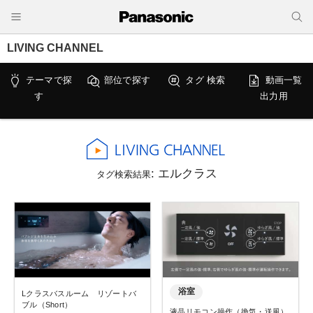
LIVING CHANNEL
テーマで探
部位で探す
タグ 検索
動画一覧
す
出力用
: エルクラス
タグ検索結果
浴室
Lクラスバスルーム リゾートバ
ブル（Short）
液晶リモコン操作（換気・送風）