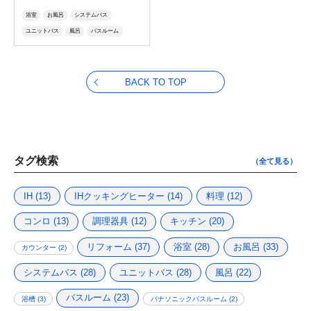
浴室
お風呂
システムバス
ユニットバス
風呂
バスルーム
i-X
高級
イークス
マンションバス
分譲マンション
ホテル
ラグジュアリー
BACK TO TOP
タグ検索
（全て見る）
IH
(13)
IHクッキングヒーター
(14)
料理
(12)
コンロ
(13)
調理器具
(12)
キッチン
(20)
リフォーム
(37)
浴室
(28)
お風呂
(33)
カウンター
(2)
システムバス
(28)
ユニットバス
(28)
風呂
(22)
バスルーム
(23)
浴槽
(3)
パナソニックバスルーム
(2)