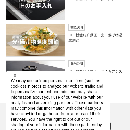
機能説明
IH 機能紹介動画 光・揚げ物温
度調節
機能説明
IH 機能紹介動画 煮込みアシス
ト
Panasonicの住まい・くらし SNSアカウント