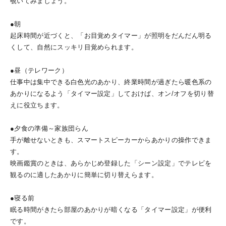
覗いてみましょう。
●朝
起床時間が近づくと、「お目覚めタイマー」が照明をだんだん明る
くして、自然にスッキリ目覚められます。
●昼（テレワーク）
仕事中は集中できる白色光のあかり、終業時間が過ぎたら暖色系の
あかりになるよう「タイマー設定」しておけば、オン/オフを切り替
えに役立ちます。
●夕食の準備～家族団らん
手が離せないときも、スマートスピーカーからあかりの操作できま
す。
映画鑑賞のときは、あらかじめ登録した「シーン設定」でテレビを
観るのに適したあかりに簡単に切り替えらます。
●寝る前
眠る時間がきたら部屋のあかりが暗くなる「タイマー設定」が便利
です。