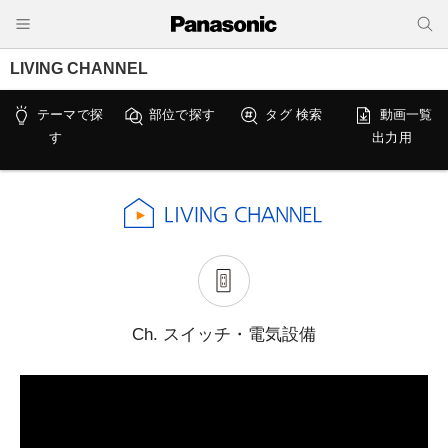
LIVING CHANNEL
テーマで探
部位で探す
タグ 検索
動画一覧
す
出力用
Ch. スイッチ・電気設備