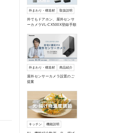
外まわり・構造材
取扱説明
外でもドアホン、屋外センサ
ーカメラVL-CX500X登録手順
。
外まわり・構造材
商品紹介
屋外センサーカメラ設置のご
提案
キッチン
機能説明