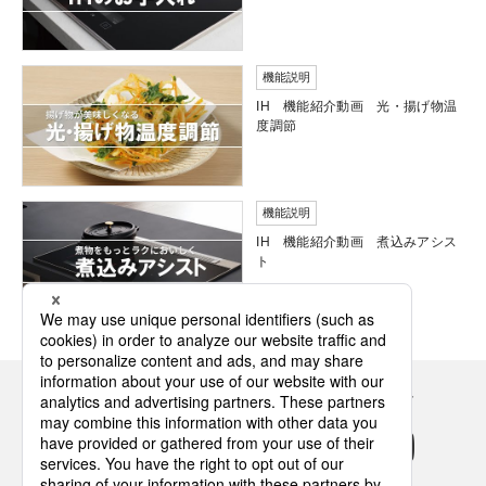
機能説明
IH 機能紹介動画 光・揚げ物温
度調節
機能説明
IH 機能紹介動画 煮込みアシス
ト
Panasonicの住まい・くらし SNSアカウント