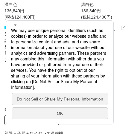
温白色
温白色
136,840円
136,840円
(税抜124,400円)
(税抜124,400円)
XAD1116N LB1
XAD1150N LB1
天井埋込型
天井埋込型
調光可能
調光可能
昼白色
昼白色
136,840円
136,840円
(税抜124,400円)
(税抜124,400円)
調光可能
高演色Ra95
φ100 集光タイプ 高気密SB形
100形電球1灯器具相当
親器＋子器＋ワイヤレス送信機