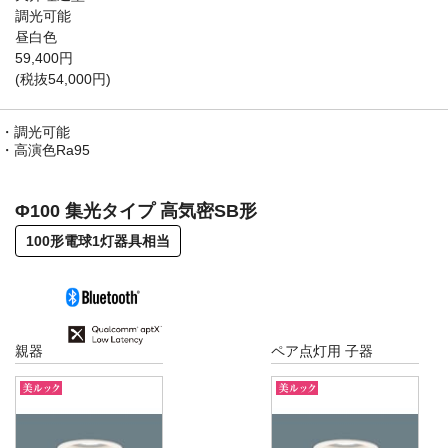
調光可能
昼白色
59,400円
(税抜54,000円)
調光可能
高演色Ra95
Φ100 集光タイプ 高気密SB形
100形電球1灯器具相当
親器
ペア点灯用 子器