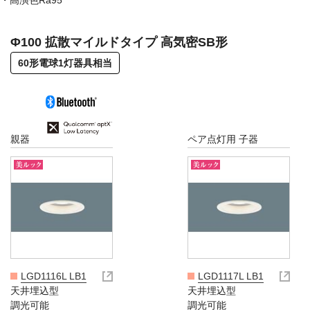
高演色Ra95
Φ100 拡散マイルドタイプ 高気密SB形
60形電球1灯器具相当
親器
ペア点灯用 子器
LGD1116L LB1
LGD1117L LB1
天井埋込型
天井埋込型
調光可能
調光可能