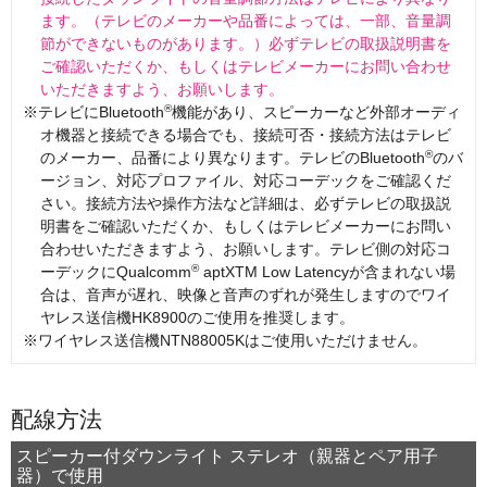
ます。（テレビのメーカーや品番によっては、一部、音量調
節ができないものがあります。）必ずテレビの取扱説明書を
ご確認いただくか、もしくはテレビメーカーにお問い合わせ
いただきますよう、お願いします。
®
テレビにBluetooth
機能があり、スピーカーなど外部オーディ
オ機器と接続できる場合でも、接続可否・接続方法はテレビ
®
のメーカー、品番により異なります。テレビのBluetooth
のバ
ージョン、対応プロファイル、対応コーデックをご確認くだ
さい。接続方法や操作方法など詳細は、必ずテレビの取扱説
明書をご確認いただくか、もしくはテレビメーカーにお問い
合わせいただきますよう、お願いします。テレビ側の対応コ
®
ーデックにQualcomm
aptXTM Low Latencyが含まれない場
合は、音声が遅れ、映像と音声のずれが発生しますのでワイ
ヤレス送信機HK8900のご使用を推奨します。
ワイヤレス送信機NTN88005Kはご使用いただけません。
配線方法
スピーカー付ダウンライト ステレオ（親器とペア用子
器）で使用