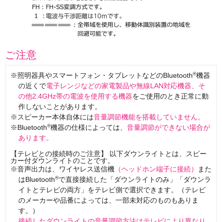
ご注意
®
照明器具やスマートフォン・タブレットなどのBluetooth
機器
の近くで
電子レンジなどの家電製品や無線LAN対応機器、そ
の他2.4GHz帯の電波を使用する機器
をご使用のとき正常に動
作しないことがあります。
スピーカー本体自体には
音量調節機能を搭載していません。
®
Bluetooth
機器の仕様によっては、
音量調節ができない場合が
あります。
【テレビとの接続時のご注意】 以下ダウンライトとは、スピー
カー付ダウンライトのことです。
音声出力は、ワイヤレス送信機
（ヘッドホン端子に接続）
また
®
はBluetooth
で直接接続した「ダウンライトのみ」「ダウンラ
イトとテレビの両方」をテレビ側で選択できます。（テレビ
のメーカーや品番によっては、一部未対応のものもありま
す。）
接続したダウンライトの音量調節方法はテレビにより異なり