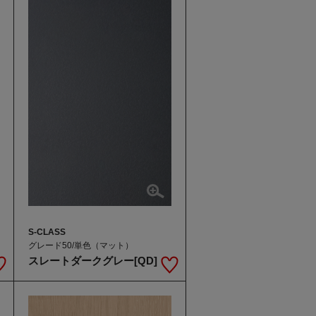
S-CLASS
グレード50/単色（マット）
スレートダークグレー[QD]