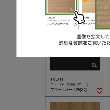
S-CLASS
グレード40/木目柄（マット）
ブラックオーク柄[XJ]