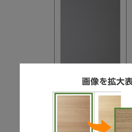
S-CLASS
グレード50/単色（マット）
スレートミドルグレー[QH]