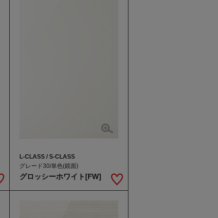
L-CLASS / S-CLASS
グレード30/単色(鏡面)
グロッシーホワイト[FW]