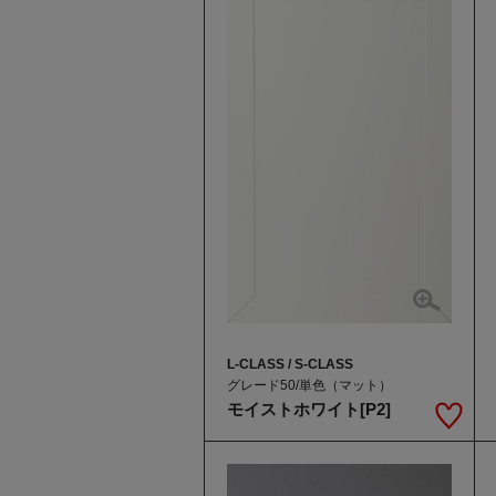
L-CLASS / S-CLASS
グレード50/単色（マット）
モイストホワイト[P2]