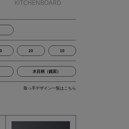
0
20
10
）
木目柄（鏡面）
取っ手デザイン一覧はこちら