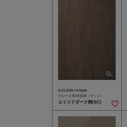
S-CLASS / V-Style
グレード30/木目柄（マット）
エイジドダーク柄[SC]