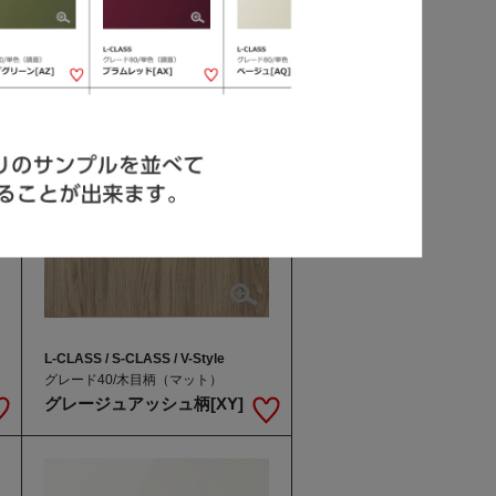
L-CLASS / S-CLASS / V-Style
グレード40/木目柄（マット）
グレージュアッシュ柄[XY]