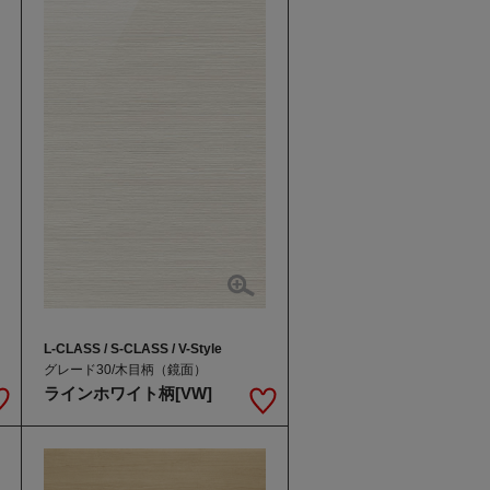
L-CLASS / S-CLASS / V-Style
グレード30/木目柄（鏡面）
ラインホワイト柄[VW]