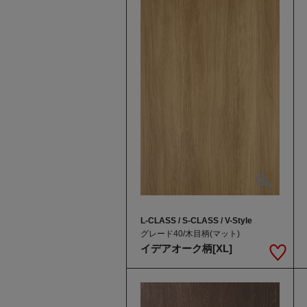
L-CLASS / S-CLASS / V-Style
グレード40/木目柄(マット)
イデアオーク柄[XL]