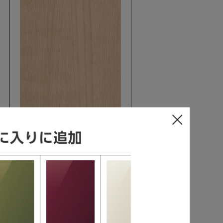
L-CLASS / S-CLASS
グレード40/木目柄（マット）
グレージュオーク柄[XU]