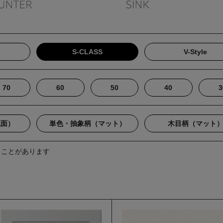
S-CLASS
V-Style
70
60
50
40
3
鏡面）
単色・抽象柄（マット）
木目柄（マット
ることがあります