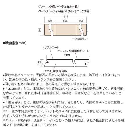
■断面図(mm)
●複数の柄パターンで、天然石の風合いと深みを表現します。施工時には仮並べを行
い、部屋全体の色・柄のバランスをご確認ください。
●同じ柄でも光の加減により、色の見え方が異なる場合があります。
●「エコ配慮」とは、木質系の再生資源及びパナソニック独自基準に基づく、再生可能
な森林から産出された木材（森林認証材、植林材、国産材など）を使用していること
を表しています。
●「複合合板」とは、複数の板を接着剤で貼り合わせたり、表面の傷やへこみに配慮し
た材料などを複合させた基材のことを表しています。
※1 一般の木質系床材に比べ、ペットの傷や汚れに配慮した床材となっておりますが、
必ずしも傷や汚れがつかないというわけではありません。
※2 ペット対応時や、洗面所・トイレなどへの施工時には、さねの接合部にさね部専用
ボンド（KE9501E）を施してください。