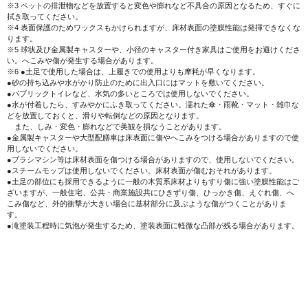
※3 ペットの排泄物などを放置すると変色や膨れなど不具合の原因となるため、すぐに
拭き取ってください。
※4 表面保護のためワックスもかけられますが、床材表面の塗膜性能は発揮できなくな
ります。
※5 球状及び金属製キャスターや、小径のキャスター付き家具はご使用をお避けくださ
い。へこみや傷が発生する場合があります。
※6 ●土足で使用した場合は、上履きでの使用よりも摩耗が早くなります。
●砂の持ち込みや水がかり防止のために出入口にはマットを敷いてください。
●パブリックトイレなど、水気の多いところでは使用しないでください。
●水が付着したら、すみやかにふき取ってください。濡れた傘・雨靴・マット・雑巾な
どを放置しておくと、滑りや転倒などの原因となります。
また、しみ・変色・膨れなどで美観を損なうことがあります。
●金属製キャスターや大型配膳車は床表面に傷やへこみをつける場合がありますので使
用しないでください。
●ブラシマシン等は床材表面を傷つける場合がありますので、使用しないでください。
●スチームモップは使用しないでください。床材表面が傷むおそれがあります。
●土足の部位にも採用できるように一般の木質系床材よりもすり傷に強い塗膜性能はご
ざいますが、一般住宅、公共・商業施設共にひきずり傷、ひっかき傷、えぐれ傷、へ
こみ傷など、外的衝撃が大きい場合に基材部分に及ぶような傷がつくことがありま
す。
●滝塗装工程時に気泡が発生するため、塗装表面に軽微な凸部が残る場合があります。