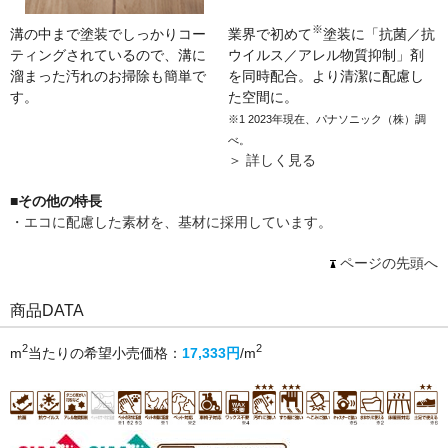
※
溝の中まで塗装でしっかりコー
業界で初めて
塗装に「抗菌／抗
ティングされているので、溝に
ウイルス／アレル物質抑制」剤
溜まった汚れのお掃除も簡単で
を同時配合。より清潔に配慮し
す。
た空間に。
※1 2023年現在、パナソニック（株）調
べ。
＞ 詳しく見る
■その他の特長
・エコに配慮した素材を、基材に採用しています。
ページの先頭へ
商品DATA
2
2
m
当たりの希望小売価格：
17,333円
/m