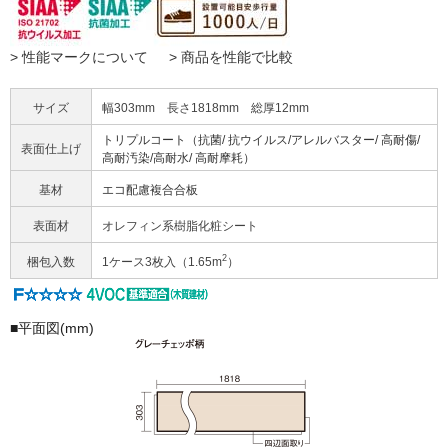
> 性能マークについて
> 商品を性能で比較
サイズ
幅303mm 長さ1818mm 総厚12mm
トリプルコート（抗菌/ 抗ウイルス/アレルバスター/ 高耐傷/
表面仕上げ
高耐汚染/高耐水/ 高耐摩耗）
基材
エコ配慮複合合板
表面材
オレフィン系樹脂化粧シート
2
梱包入数
1ケース3枚入（1.65m
）
■平面図(mm)