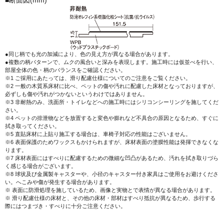
●同じ柄でも光の加減により、色の見え方が異なる場合があります。
●複数の柄パターンで、ムクの風合いと深みを表現します。施工時には仮並べを行い、
部屋全体の色・柄のバランスをご確認ください。
※1 ご採用にあたっては、滑り配慮仕様についてのご注意をご覧ください。
※2 一般の木質系床材に比べ、ペットの傷や汚れに配慮した床材となっておりますが、
必ずしも傷や汚れがつかないというわけではありません。
※3 非耐熱のみ、洗面所・トイレなどへの施工時にはシリコンシーリングを施してくだ
さい。
※4 ペットの排泄物などを放置すると変色や膨れなど不具合の原因となるため、すぐに
拭き取ってください。
※5 直貼床材に上貼り施工する場合は、車椅子対応の性能はございません。
※6 表面保護のためワックスもかけられますが、床材表面の塗膜性能は発揮できなくな
ります。
※7 床材表面にはすべりに配慮するための微細な凹凸があるため、汚れを拭き取りづら
く感じる場合がございます。
※8 球状及び金属製キャスターや、小径のキャスター付き家具はご使用をお避けくださ
い。へこみや傷が発生する場合があります。
※ 表面に防滑処理を施しているため、画像と実物とで表情が異なる場合があります。
※ 滑り配慮仕様の床材と、その他の床材・部材はすべり抵抗が異なるため、歩行する
際にはつまづき・すべりに十分ご注意ください。