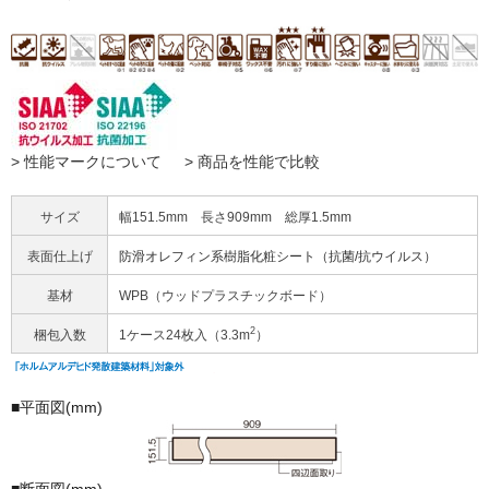
> 性能マークについて
> 商品を性能で比較
サイズ
幅151.5mm 長さ909mm 総厚1.5mm
表面仕上げ
防滑オレフィン系樹脂化粧シート（抗菌/抗ウイルス）
基材
WPB（ウッドプラスチックボード）
2
梱包入数
1ケース24枚入（3.3m
）
■平面図(mm)
■断面図(mm)