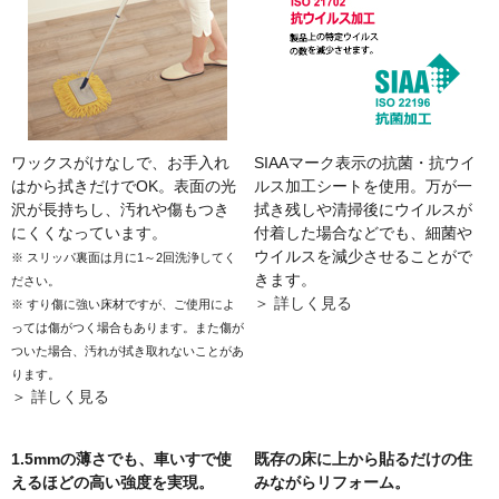
ワックスがけなしで、お手入れ
SIAAマーク表示の抗菌・抗ウイ
はから拭きだけでOK。表面の光
ルス加工シートを使用。万が一
沢が長持ちし、汚れや傷もつき
拭き残しや清掃後にウイルスが
にくくなっています。
付着した場合などでも、細菌や
ウイルスを減少させることがで
※ スリッパ裏面は月に1～2回洗浄してく
きます。
ださい。
＞ 詳しく見る
※ すり傷に強い床材ですが、ご使用によ
っては傷がつく場合もあります。また傷が
ついた場合、汚れが拭き取れないことがあ
ります。
＞ 詳しく見る
1.5mmの薄さでも、車いすで使
既存の床に上から貼るだけの住
えるほどの高い強度を実現。
みながらリフォーム。