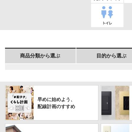
リビング・ダイ
キ
ニング
トイレ
商品分類から選ぶ
目的から選ぶ
早めに
始めよう、
配線計画の
すすめ