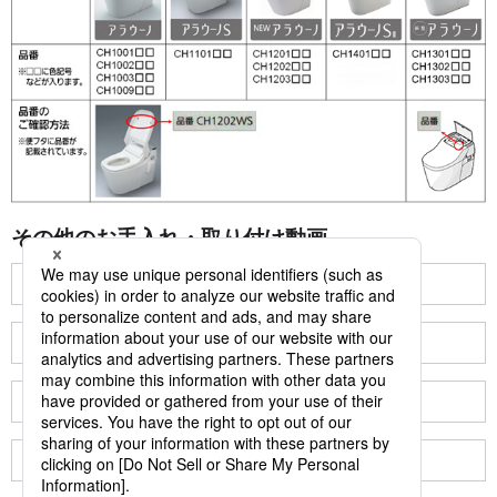
その他のお手入れ・取り付け動画
キッチン
バスルーム
洗面
トイレ
内装・収納
ポスト
住宅用警報機
照明器具