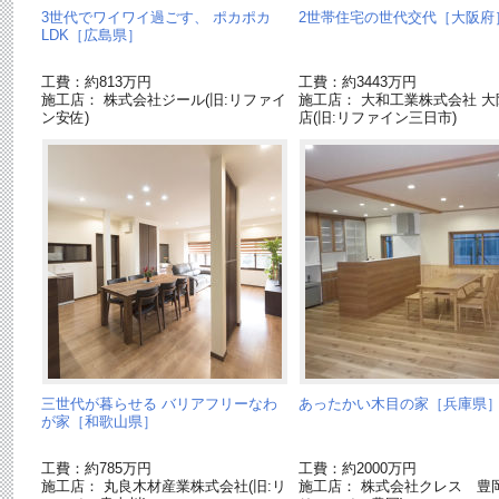
3世代でワイワイ過ごす、 ポカポカ
2世帯住宅の世代交代［大阪府
LDK［広島県］
工費：約813万円
工費：約3443万円
施工店： 株式会社ジール(旧:リファイ
施工店： 大和工業株式会社 大
ン安佐)
店(旧:リファイン三日市)
三世代が暮らせる バリアフリーなわ
あったかい木目の家［兵庫県
が家［和歌山県］
工費：約785万円
工費：約2000万円
施工店： 丸良木材産業株式会社(旧:リ
施工店： 株式会社クレス 豊岡