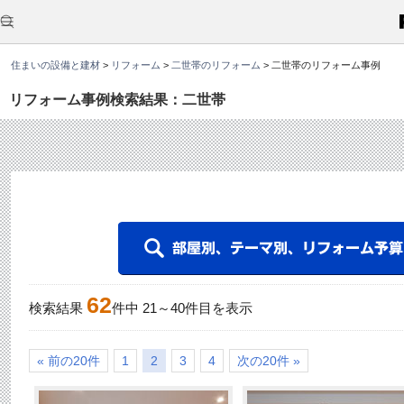
こ
こ
か
ら
本
住まいの設備と建材
>
リフォーム
>
二世帯のリフォーム
>
二世帯のリフォーム事例
文
で
す
リフォーム事例検索結果：二世帯
。
62
検索結果
件中
21
～
40
件目を表示
« 前の20件
1
2
3
4
次の20件 »