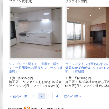
ファイン貴志川)
リファイン豊岡)
シンプルで・明るく・清潔で・暖か
ライフスタイルは変わらずそ
く・一家団欒の水廻りリフォーム［岐
気兼ねせず自然体でいられる
阜県］
宅。［宮城県］
工費：約495万円
工費：約2800万円
施工店： リファインおおがき 株式会
施工店： 株式会社やえがし
社イッシン(旧:リファインおおがき)
仙台店(旧:リファイン仙台八木
« 前の20件
1
2
3
4
次の20件 »
62