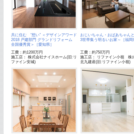
共に住む “想い” ＜デザインアワード
おじいちゃん・おばあちゃん
2018 戸建部門 グランドリフォーム
3世帯集う明るいお家～［福岡
全国優秀賞＞［愛知県］
工費：約1200万円
工費：約750万円
施工店： 株式会社ナイスホーム(旧:リ
施工店： リファイン小嶺 株
ファイン安城)
北九建産(旧:リファイン小嶺)