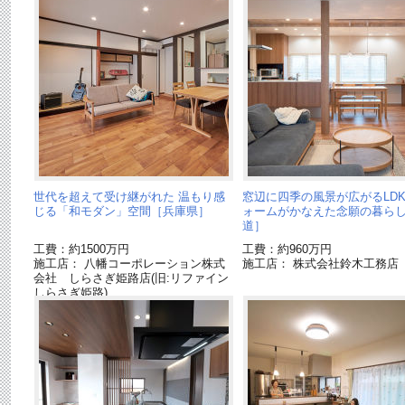
世代を超えて受け継がれた 温もり感
窓辺に四季の風景が広がるLDK
じる「和モダン」空間［兵庫県］
ォームがかなえた念願の暮ら
道］
工費：約1500万円
工費：約960万円
施工店： 八幡コーポレーション株式
施工店： 株式会社鈴木工務店
会社 しらさぎ姫路店(旧:リファイン
しらさぎ姫路)