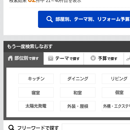
検索結果
件中
21
～
40
件目を表示