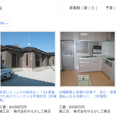
新着順
｜新｜
古
｜
予算
示
件 »
全室にたっぷりの採光を！！3人家族
白蟻駆除と設備の交換で、安心・清
のためのコンパクトな平屋住宅［宮城
感あふれる水廻りに。［宮城県］
県］
工費：約1500万円
工費：約530万円
施工店： 株式会社やえがし工務店
施工店： 株式会社やえがし工務店