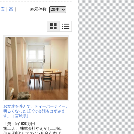
｜
安
｜
高
｜
表示件数
潔
お友達を呼んで、ティーパーティー。
明るくなったLDKで会話もはずみま
す。［宮城県］
工費：約1630万円
施工店： 株式会社やえがし工務店
仙台店(旧:リファイン仙台八木山)