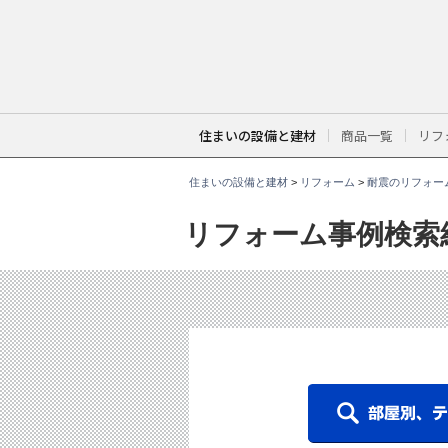
こ
こ
か
ら
本
文
で
す
。
住まいの設備と建材
商品一覧
リフ
住まいの設備と建材
>
リフォーム
>
耐震のリフォー
リフォーム事例検索