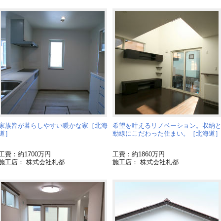
家族皆が暮らしやすい暖かな家［北海
希望を叶えるリノベーション。収納
道］
動線にこだわった住まい。［北海道
工費：約1700万円
工費：約1860万円
施工店： 株式会社札都
施工店： 株式会社札都