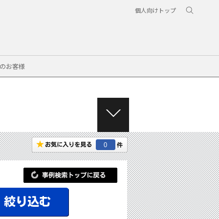
個人向けトップ
のお客様
M
E
N
0
U