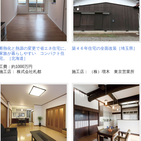
断熱化と熱源の変更で省エネ住宅に。
築４６年住宅の全面改装［埼玉県］
家族が暮らしやすい コンパクト住
宅。［北海道］
工費：約1000万円
施工店： 株式会社札都
施工店： （株）増木 東京営業所