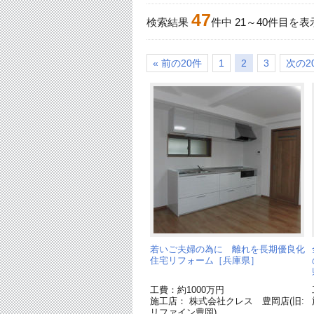
47
検索結果
件中
21
～
40
件目を表
« 前の20件
1
2
3
次の20
若いご夫婦の為に 離れを長期優良化
住宅リフォーム［兵庫県］
工費：約1000万円
施工店： 株式会社クレス 豊岡店(旧:
リファイン豊岡)