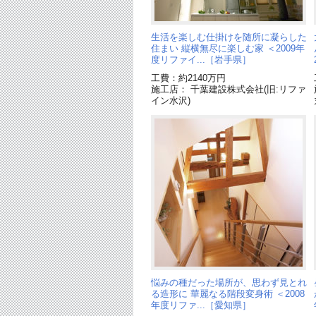
生活を楽しむ仕掛けを随所に凝らした
住まい 縦横無尽に楽しむ家 ＜2009年
度リファイ...［岩手県］
工費：約2140万円
施工店： 千葉建設株式会社(旧:リファ
イン水沢)
悩みの種だった場所が、思わず見とれ
る造形に 華麗なる階段変身術 ＜2008
年度リファ...［愛知県］