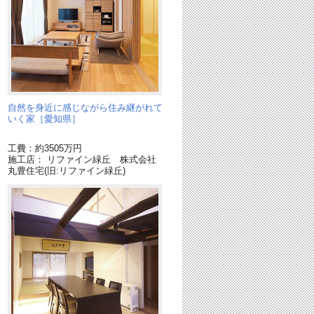
自然を身近に感じながら住み継がれて
いく家［愛知県］
工費：約3505万円
施工店： リファイン緑丘 株式会社
丸豊住宅(旧:リファイン緑丘)