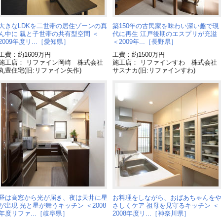
大きなLDKを二世帯の居住ゾーンの真
築150年の古民家を味わい深い趣で現
ん中に 親と子世帯の共有型空間 ＜
代に再生 江戸後期のエスプリが充溢
2009年度リ...［愛知県］
＜2009年...［長野県］
工費：約1609万円
工費：約1500万円
施工店： リファイン岡崎 株式会社
施工店： リファインすわ 株式会社
丸豊住宅(旧:リファイン矢作)
サスナカ(旧:リファインすわ)
昼は高窓から光が届き、夜は天井に星
お料理をしながら、おばあちゃんを
が出現 光と星が舞うキッチン ＜2008
さしくケア 祖母を見守るキッチン ＜
年度リファ...［岐阜県］
2008年度リ...［神奈川県］