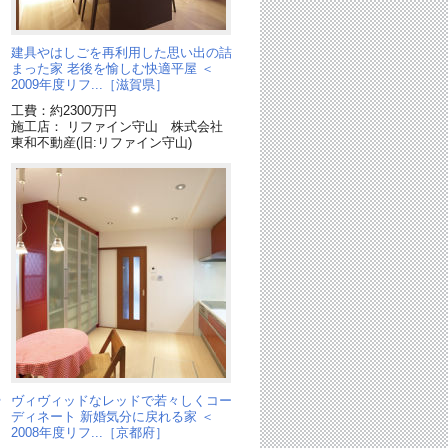
建具やはしごを再利用した思い出の詰
まった家 老後を愉しむ快適平屋 ＜
2009年度リフ...［滋賀県］
工費：約2300万円
施工店： リファイン守山 株式会社
東和不動産(旧:リファイン守山)
や
ヴィヴィッドなレッドで若々しくコー
ディネート 新婚気分に戻れる家 ＜
2008年度リフ...［京都府］