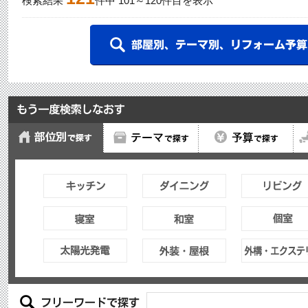
検索結果
件中
101
～
120
件目を表示