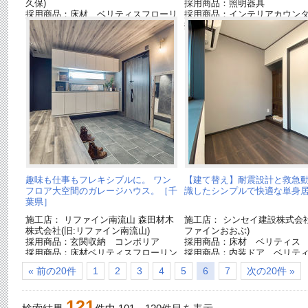
久保)
採用商品：照明器具
採用商品：床材 ベリティスフローリ
採用商品：インテリアカウン
ングダブルコート
採用商品：床材ベリティスフ
グトリプルコート
趣味も仕事もフレキシブルに。 ワン
【建て替え】耐震設計と救急
フロア大空間のガレージハウス。［千
識したシンプルで快適な単身
葉県］
施工店： リファイン南流山 森田材木
施工店： シンセイ建設株式会社
株式会社(旧:リファイン南流山)
ファインおおぶ)
採用商品：玄関収納 コンポリア
採用商品：床材 ベリティス
採用商品：床材ベリティスフローリン
採用商品：内装ドア ベリテ
グトリプルコート
« 前の20件
1
2
3
4
5
6
7
次の20件 »
121