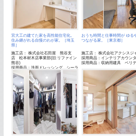
宮大工の建てた家を高性能住宅化。
おうち時間と仕事時間が ゆる
住み継がれる自慢のわが家。［埼玉
つながる家。［東京都］
県］
施工店： 株式会社石田屋 熊谷支
施工店： 株式会社アクシスジ
店 松本材木店事業部(旧:リファイン
採用商品：インテリアカウン
熊谷)
採用商品：収納用建具 ベリ
採用商品：洗面ドレッシング シーラ
イン