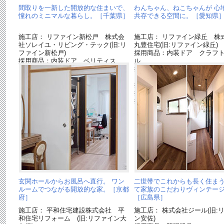
間取りを一新した開放的な住まいで、
わんちゃん、ねこちゃんが 心
憧れのミニマルな暮らし。［千葉県］
共存できる空間に。［愛知県
施工店： リファイン新松戸 株式会
施工店： リファイン緑丘 株
社ソレイユ・リビング・テック(旧:リ
丸豊住宅(旧:リファイン緑丘)
ファイン新松戸)
採用商品：内装ドア クラフ
採用商品：内装ドア ベリティス
ル
採用商品：洗面ドレッシング
イン
採用商品：ホシ姫サマ
採用商品：インテリアカウン
採用商品：マイスターズウッ
ートリプルコート
玄関ホールからお風呂へ直行。 ワン
二世帯でこれからも長く住まう
ルームでつながる開放的な家。［京都
て家族のこだわりヴィンテー
府］
［広島県］
施工店： 平和住宅建設株式会社 平
施工店： 株式会社ジール(旧:
和住宅リフォーム (旧:リファイン大
ン安佐)