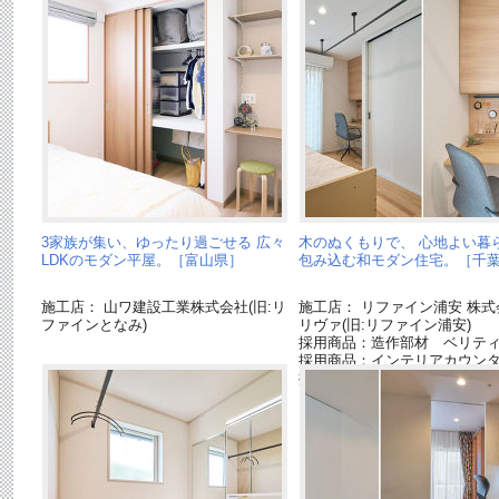
3家族が集い、ゆったり過ごせる 広々
木のぬくもりで、 心地よい暮
LDKのモダン平屋。［富山県］
包み込む和モダン住宅。［千
施工店： 山ワ建設工業株式会社(旧:リ
施工店： リファイン浦安 株式
ファインとなみ)
リヴァ(旧:リファイン浦安)
採用商品：造作部材 ベリテ
採用商品：インテリアカウン
採用商品：収納用建具 ベリ