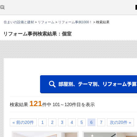
こ
こ
か
ら
本
住まいの設備と建材
>
リフォーム
>
リフォーム事例1000！
>
検索結果
文
で
す
リフォーム事例検索結果：個室
。
121
検索結果
件中
101
～
120
件目を表示
« 前の20件
1
2
3
4
5
6
7
次の20件 »