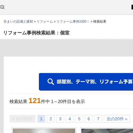
こ
こ
か
ら
本
住まいの設備と建材
>
リフォーム
>
リフォーム事例1000！
>
検索結果
文
で
す
リフォーム事例検索結果：個室
。
121
検索結果
件中
1
～
20
件目を表示
« 前の20件
1
2
3
4
5
6
7
次の20件 »