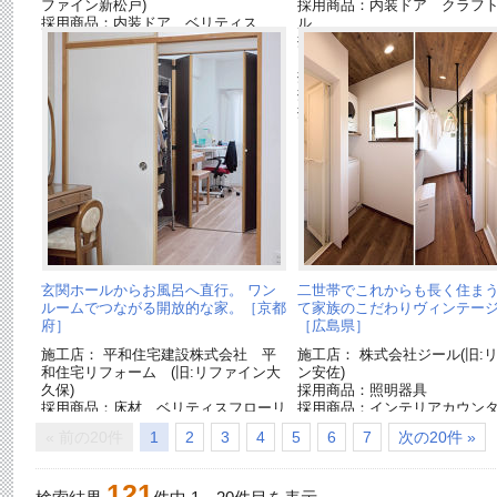
ファイン新松戸)
採用商品：内装ドア クラフ
採用商品：内装ドア ベリティス
ル
採用商品：洗面ドレッシング
イン
採用商品：ホシ姫サマ
採用商品：インテリアカウン
採用商品：マイスターズウッ
ートリプルコート
玄関ホールからお風呂へ直行。 ワン
二世帯でこれからも長く住まう
ルームでつながる開放的な家。［京都
て家族のこだわりヴィンテー
府］
［広島県］
施工店： 平和住宅建設株式会社 平
施工店： 株式会社ジール(旧:
和住宅リフォーム (旧:リファイン大
ン安佐)
久保)
採用商品：照明器具
採用商品：床材 ベリティスフローリ
採用商品：インテリアカウン
ングダブルコート
採用商品：床材ベリティスフ
« 前の20件
1
2
3
4
5
6
7
次の20件 »
グトリプルコート
121