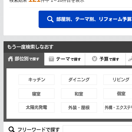
検索結果
件中
1
～
20
件目を表示