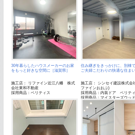
30年暮らしたハウスメーカーのお家
住み継ぎをきっかけに、別棟
をもっと好きな空間に［滋賀県］
ご夫婦こだわりの快適な住ま
施工店： リファイン近江八幡 株式
施工店： シンセイ建設株式会社
会社東和不動産
ファインおおぶ)
採用商品：ベリティス
採用商品：内装ドア ベリテ
採用商品：マイスターズウッ
ダブルコート３P