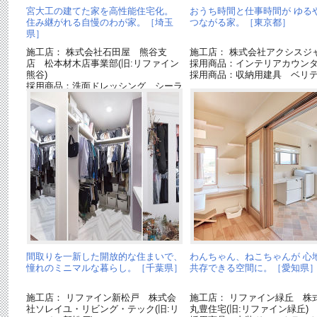
宮大工の建てた家を高性能住宅化。
おうち時間と仕事時間が ゆる
住み継がれる自慢のわが家。［埼玉
つながる家。［東京都］
県］
施工店： 株式会社石田屋 熊谷支
施工店： 株式会社アクシスジ
店 松本材木店事業部(旧:リファイン
採用商品：インテリアカウン
熊谷)
採用商品：収納用建具 ベリ
採用商品：洗面ドレッシング シーラ
イン
間取りを一新した開放的な住まいで、
わんちゃん、ねこちゃんが 心
憧れのミニマルな暮らし。［千葉県］
共存できる空間に。［愛知県
施工店： リファイン新松戸 株式会
施工店： リファイン緑丘 株
社ソレイユ・リビング・テック(旧:リ
丸豊住宅(旧:リファイン緑丘)