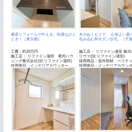
書斎リフォームで叶える、快適なひと
木のぬくもりで、 心地よい暮
とき！［東京都］
包み込む和モダン住宅。［千
工費：約28万円
施工店： リファイン浦安 株式
施工店： リファイン蒲田 東邦ハウ
リヴァ(旧:リファイン浦安)
ジング株式会社(旧:リファイン蒲田)
採用商品：造作部材 ベリテ
採用商品：インテリアカウンター
採用商品：インテリアカウン
採用商品：収納用建具 ベリ