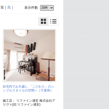
｜安｜
高
｜
表示件数
自宅内でお引越し 「こだわり」のシ
］
ンプルスタイルの空間へ［千葉県］
施工店： リファイン浦安 株式会社ア
リヴァ(旧:リファイン浦安)