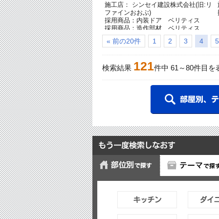
施工店： シンセイ建設株式会社(旧:リ
ファインおおぶ)
採用商品：内装ドア ベリティス
採用商品：造作部材 ベリティス
採用商品：TWINフロア
« 前の20件
1
2
3
4
5
121
検索結果
件中
61
～
80
件目を