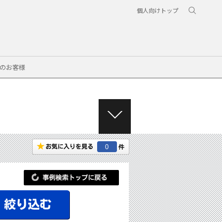
個人向けトップ
のお客様
M
E
N
0
U