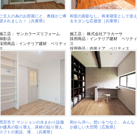
ご主人の為のお部屋にと、奥様がご希
和室の面影なし。将来寝室として使
望されました！［兵庫県］
るモダンな応接室［兵庫県］
施工店： サンカラーズリフォーム
施工店： 株式会社アラカーサ
御影店
採用商品：インテリア建材 ベリテ
採用商品：インテリア建材 ベリティ
ス
ス
採用商品：内装ドア ベリティス
採用商品：内装ドア ベリティス
採用商品：造作部材 ベリティス
採用商品：内装ドア・間仕切り ベリ
ティス
採用商品：LED照明 シーリングライ
ト
西宮市で マンションの水まわり設備
和から洋へ。想いをつなぐ、 みんな
や建具の取り替え、床材の貼り替え、
が嬉しい大空間［広島県］
ロフトの新設、薄...［兵庫県］