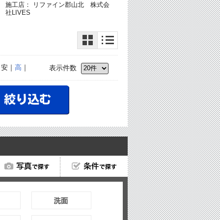
施工店： リファイン郡山北 株式会
社LIVES
｜安｜
高
｜
表示件数