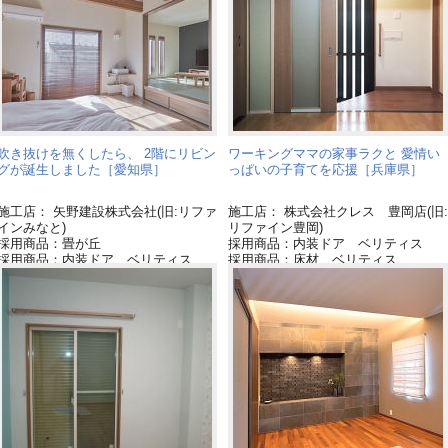
吹き抜けを無くしたら、 2階にリビン
ワーキングママの家事ラクと 愛情い
グが誕生しました［愛知県］
っぱいの子育てを応援［兵庫県］
施工店： 矢野建設株式会社(旧:リファ
施工店： 株式会社クレス 豊岡店(旧:
インみなと)
リファイン豊岡)
採用商品：畳が丘
採用商品：内装ドア ベリティス
採用商品：内装ドア ベリティス
採用商品：床材 ベリティス
採用商品：LED照明 ダウンライト
採用商品：照明 スポットライト
採用商品：内装ドア・間仕切り ベリ
ティス