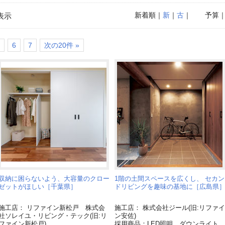
新着順
｜
新
｜
古
｜
予算
表示
6
7
次の20件 »
収納に困らないよう、大容量のクロー
1階の土間スペースを広くし、 セカン
ゼットがほしい［千葉県］
ドリビングを趣味の基地に［広島県
施工店： リファイン新松戸 株式会
施工店： 株式会社ジール(旧:リファイ
社ソレイユ・リビング・テック(旧:リ
ン安佐)
ファイン新松戸)
採用商品：LED照明 ダウンライト