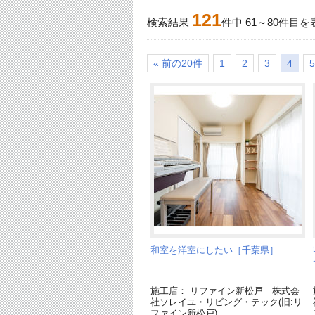
121
検索結果
件中
61
～
80
件目を
« 前の20件
1
2
3
4
5
和室を洋室にしたい［千葉県］
施工店： リファイン新松戸 株式会
社ソレイユ・リビング・テック(旧:リ
ファイン新松戸)