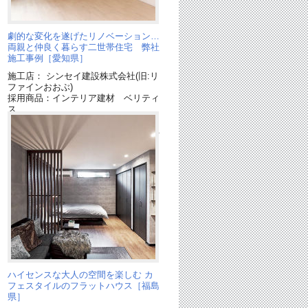
え
劇的な変化を遂げたリノベーション…
両親と仲良く暮らす二世帯住宅 弊社
施工事例［愛知県］
施工店： シンセイ建設株式会社(旧:リ
ィ
ファインおおぶ)
採用商品：インテリア建材 ベリティ
ス
採用商品：照明器具
採用商品：フローリング：アーキスペ
ックシリーズ
採用商品：TWINフロア
ハイセンスな大人の空間を楽しむ カ
フェスタイルのフラットハウス［福島
県］