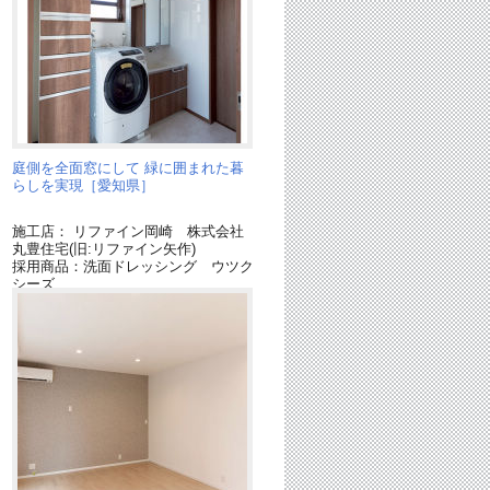
庭側を全面窓にして 緑に囲まれた暮
らしを実現［愛知県］
施工店： リファイン岡崎 株式会社
丸豊住宅(旧:リファイン矢作)
採用商品：洗面ドレッシング ウツク
シーズ
採用商品：ホシ姫サマ
採用商品：照明器具