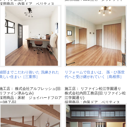
採用商品：内装ドア ベリティス
採用商品：床材 ベリティス
細部までこだわり抜いた 洗練された
リフォームで住まいは、 孫・ひ孫世
美しい住まい［三重県］
代へと受け継がれていく［島根県］
施工店： 株式会社アルフレッシュ(旧:
施工店： リファイン松江学園通り
リファイン津みなみ)
株式会社内田工務店(旧:リファイン松
採用商品：床材 ジョイハードフロア
江学園通り)
ー[終了品]
採用商品：内装ドア ベリティス
採用商品：ベリティス クラフトレー
採用商品：床材 ベリティス
ベル