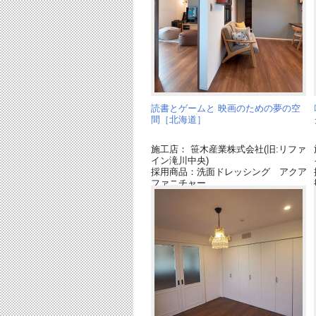
読書とゲームと 映画のための夢の空
間［北海道］
施工店： 笹木産業株式会社(旧:リファ
イン滝川中央)
採用商品：洗面ドレッシング アクア
ファニチャー
採用商品：床材 ベリティス
採用商品：ベリティス クラフトレー
ベル
採用商品：インテリアカウンター
採用商品：LED照明 シーリングライ
ト