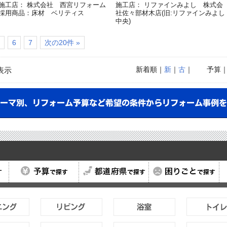
施工店： 株式会社 西宮リフォーム
施工店： リファインみよし 株式会
採用商品：床材 ベリティス
社佐々部材木店(旧:リファインみよし
中央)
6
7
次の20件 »
新着順
｜
新
｜
古
｜
予算
表示