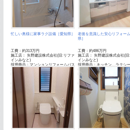
忙しい奥様に家事ラク設備［愛知県］
老後を意識した安心リフォー
県］
工費：約313万円
工費：約486万円
施工店： 矢野建設株式会社(旧:リファ
施工店： 矢野建設株式会社(旧
インみなと)
インみなと)
採用商品：マンションリフォームバス
採用商品：キッチン ラクシ
ルーム MR
採用商品：バスルーム リフ
採用商品：洗面ドレッシング ウツク
採用商品：洗面ドレッシング
シーズ
イン
採用商品：トイレ アラウーノ ＳⅡ
採用商品：アラウーノ L150
採用商品：内装ドア ベリティス
採用商品：床材 ベリティスフロアー
S ハードコート