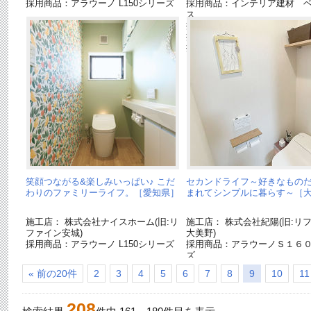
採用商品：アラウーノ L150シリーズ
採用商品：インテリア建材 
ス
採用商品：Ｌクラス キッチ
採用商品：アクアハート洗面
採用商品：床材 フィットフ
笑顔つながる&楽しみいっぱい♪ こだ
セカンドライフ～好きなもの
わりのファミリーライフ。［愛知県］
まれてシンプルに暮らす～［
施工店： 株式会社ナイスホーム(旧:リ
施工店： 株式会社紀陽(旧:リ
ファイン安城)
大美野)
採用商品：アラウーノ L150シリーズ
採用商品：アラウーノＳ１６
ズ
« 前の20件
2
3
4
5
6
7
8
9
10
11
208