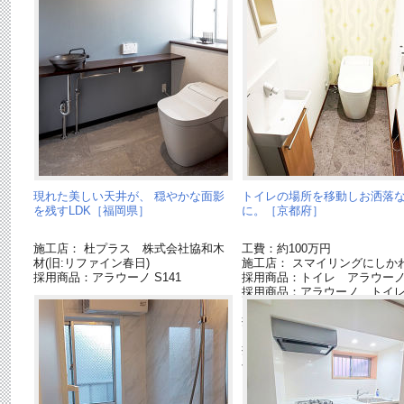
現れた美しい天井が、 穏やかな面影
トイレの場所を移動しお洒落
を残すLDK［福岡県］
に。［京都府］
施工店： 杜プラス 株式会社協和木
工費：約100万円
材(旧:リファイン春日)
施工店： スマイリングにしか
採用商品：アラウーノ S141
採用商品：トイレ アラウー
採用商品：アラウーノ トイ
ター
採用商品：フローリング ア
ックシリーズ
採用商品：ベリティス クラフ
ベル