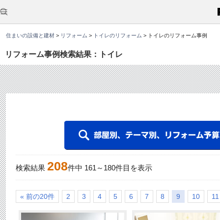
こ
こ
か
ら
本
住まいの設備と建材
>
リフォーム
>
トイレのリフォーム
>
トイレのリフォーム事例
文
で
す
リフォーム事例検索結果：トイレ
。
208
検索結果
件中
161
～
180
件目を表示
« 前の20件
2
3
4
5
6
7
8
9
10
11