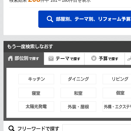
検索結果
件中
161
～
180
件目を表示