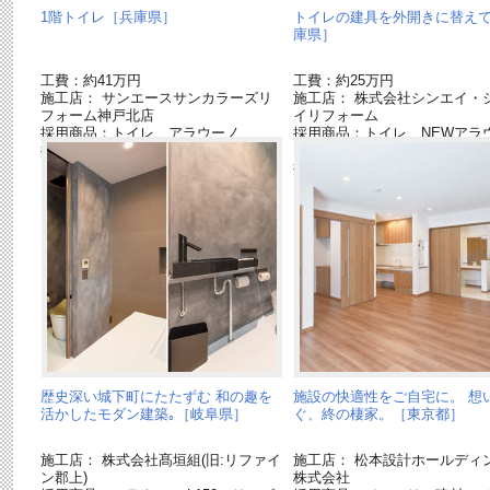
1階トイレ［兵庫県］
トイレの建具を外開きに替え
庫県］
工費：約41万円
工費：約25万円
施工店： サンエースサンカラーズリ
施工店： 株式会社シンエイ・
フォーム神戸北店
イリフォーム
採用商品：トイレ アラウーノ
採用商品：トイレ NEWアラ
採用商品：アラウーノ専用手洗いキャ
Ｖ
ビネット
採用商品：LED照明 ダウン
歴史深い城下町にたたずむ 和の趣を
施設の快適性をご自宅に。 想
活かしたモダン建築｡［岐阜県］
ぐ、終の棲家。［東京都］
施工店： 株式会社髙垣組(旧:リファイ
施工店： 松本設計ホールディ
ン郡上)
株式会社