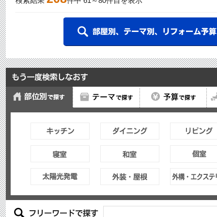
検索結果
件中
61
～
80
件目を表示