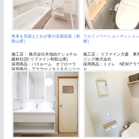
将来を見据えたわが家の全面改装［和
フルリノベーションマンショ
歌山県］
都］
施工店： 株式会社木地由ナショナル
施工店： リファイン大森 東
建材社(旧:リファイン和歌山東)
ジング株式会社
採用商品：バスルーム オフローラ
採用商品：トイレ NEWアラ
採用商品：アラウーノＳ１６０シリー
Ｖ
ズ
採用商品：アラウーノ手洗い
採用商品：洗面ドレッシング シーラ
イン