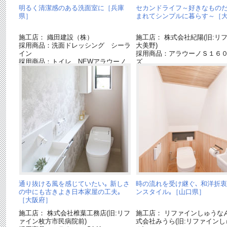
明るく清潔感のある洗面室に［兵庫
セカンドライフ～好きなもの
県］
まれてシンプルに暮らす～［
施工店： 織田建設（株）
施工店： 株式会社紀陽(旧:リ
採用商品：洗面ドレッシング シーラ
大美野)
イン
採用商品：アラウーノＳ１６
採用商品：トイレ NEWアラウーノ
ズ
Ｖ
通り抜ける風を感じていたい｡ 新しさ
時の流れを受け継ぐ､ 和洋折
の中にも古きよき日本家屋の工夫｡
ンスタイル｡［山口県］
［大阪府］
施工店： 株式会社椎葉工務店(旧:リフ
施工店： リファインしゅうな
ァイン枚方市民病院前)
式会社みうら(旧:リファインし