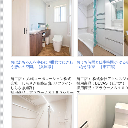
おばあちゃんを中心に 4世代でにぎわ
おうち時間と仕事時間が ゆる
う憩いの空間。［兵庫県］
つながる家。［東京都］
施工店： 八幡コーポレーション株式
施工店： 株式会社アクシスジ
会社 しらさぎ姫路店(旧:リファイン
採用商品：BEVAS（ビバス）
しらさぎ姫路)
採用商品：アラウーノＳ１６
採用商品：アラウーノＳ１６０シリー
ズ
ズ
採用商品：洗面ドレッシング
採用商品：アラウーノ トイレカウン
イン
ター
採用商品：内装ドア ベリティス