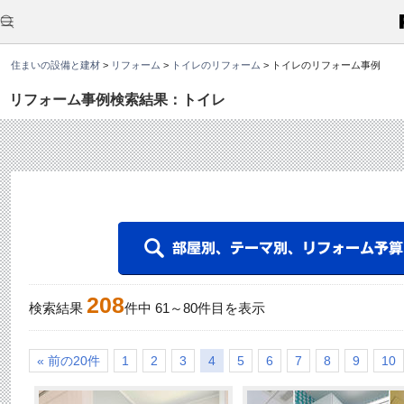
こ
こ
か
ら
本
住まいの設備と建材
>
リフォーム
>
トイレのリフォーム
>
トイレのリフォーム事例
文
で
す
リフォーム事例検索結果：トイレ
。
208
検索結果
件中
61
～
80
件目を表示
« 前の20件
1
2
3
4
5
6
7
8
9
10