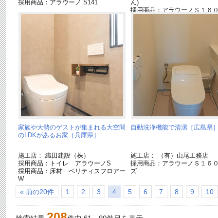
採用商品：アラウーノ S141
ん)
採用商品：アラウーノＳ１６
ズ
家族や大勢のゲストが集まれる大空間
自動洗浄機能で清潔［広島県
のLDKがあるお家［兵庫県］
施工店： 織田建設（株）
施工店： （有）山尾工務店
採用商品：トイレ アラウーノS
採用商品：アラウーノＳ１６
採用商品：床材 ベリティスフロアー
ズ
W
採用商品：内装ドア ベリティス
« 前の20件
1
2
3
4
5
6
7
8
9
10
208