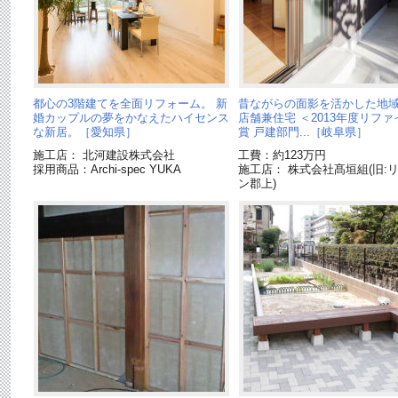
都心の3階建てを全面リフォーム。 新
昔ながらの面影を活かした地
婚カップルの夢をかなえたハイセンス
店舗兼住宅 ＜2013年度リフ
な新居。［愛知県］
賞 戸建部門...［岐阜県］
施工店： 北河建設株式会社
工費：約123万円
採用商品：Archi-spec YUKA
施工店： 株式会社髙垣組(旧:
ン郡上)