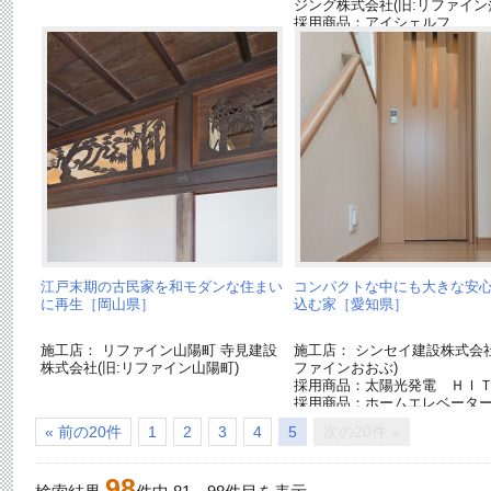
ジング株式会社(旧:リファイン
採用商品：アイシェルフ
江戸末期の古民家を和モダンな住まい
コンパクトな中にも大きな安
に再生［岡山県］
込む家［愛知県］
施工店： リファイン山陽町 寺見建設
施工店： シンセイ建設株式会社
株式会社(旧:リファイン山陽町)
ファインおおぶ)
採用商品：太陽光発電 ＨＩ
採用商品：ホームエレベータ
« 前の20件
1
2
3
4
5
次の20件 »
98