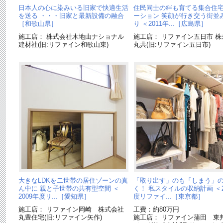
日本人の心に染みいる旧家で快適生活
住民同士の絆も育てる集合住
を送る ・・・旧家と最新設備の融合
ーション 笑顔が行き交う街並
［和歌山県］
り ＜2011年...［広島県］
施工店： 株式会社木地由ナショナル
施工店： リファイン五日市 株
建材社(旧:リファイン和歌山東)
丸共(旧:リファイン五日市)
大きなLDKを二世帯の居住ゾーンの真
「取り出す」のも「しまう」
ん中に 親と子世帯の共有型空間 ＜
く！ 私スタイルの収納計画 ＜2
2009年度リ...［愛知県］
度リファイ...［東京都］
施工店： リファイン岡崎 株式会社
工費：約80万円
丸豊住宅(旧:リファイン矢作)
施工店： リファイン蒲田 東