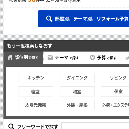
検索結果
件中
81
～
98
件目を表示