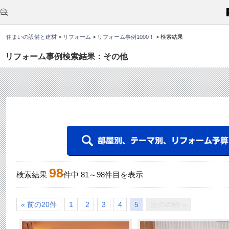
こ
こ
か
ら
本
住まいの設備と建材
>
リフォーム
>
リフォーム事例1000！
>
検索結果
文
で
す
リフォーム事例検索結果：その他
。
98
検索結果
件中
81
～
98
件目を表示
« 前の20件
1
2
3
4
5
次の20件 »