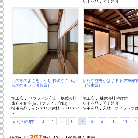
採用商品：照明器具
元の家のよさをいかし 快適なこれか
新たな歴史がはじまる 古民家
らの住まい［滋賀県］
［熊本県］
施工店： リファイン守山 株式会社
施工店： 株式会社雅住建
東和不動産(旧:リファイン守山)
採用商品：照明器具
採用商品：インテリア建材 ベリティ
採用商品：床材 フィットフ
ス
採用商品：玄関収納 コンポリア
« 前の20件
3
4
5
6
7
8
9
10
11
1
267