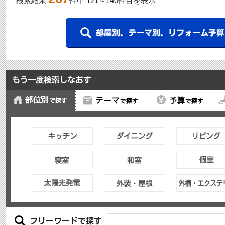
検索結果
件中
121
～
140
件目を表示