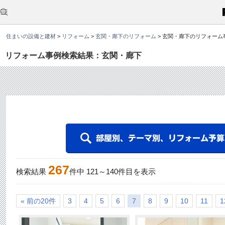
こ
こ
か
ら
本
住まいの設備と建材
>
リフォーム
>
玄関・廊下のリフォーム
>
玄関・廊下のリフォーム
文
で
す
リフォーム事例検索結果：玄関・廊下
。
267
検索結果
件中
121
～
140
件目を表示
« 前の20件
3
4
5
6
7
8
9
10
11
1