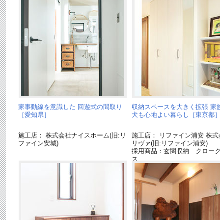
家事動線を意識した 回遊式の間取り
収納スペースを大きく拡張 家
［愛知県］
犬も心地よい暮らし［東京都
施工店： 株式会社ナイスホーム(旧:リ
施工店： リファイン浦安 株式
ファイン安城)
リヴァ(旧:リファイン浦安)
採用商品：玄関収納 クロー
ス