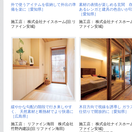
外で使うアイテムを収納して外出の準
素材の表情が楽しめる玄関 
備を楽に［愛知県］
あるレンガと建具の色合いが
［愛知県］
施工店： 株式会社ナイスホーム(旧:リ
施工店： 株式会社ナイスホーム
ファイン安城)
ファイン安城)
緩やかな勾配の階段で行き来しやす
木目方向で視線を誘導し ガラ
く、 天然素材と断熱材でより快適に
仕切りで開放的に［愛知県］
［広島県］
施工店： リファイン海田 株式会社
施工店： 株式会社ナイスホーム
竹野内建設(旧:リファイン海田)
ファイン安城)