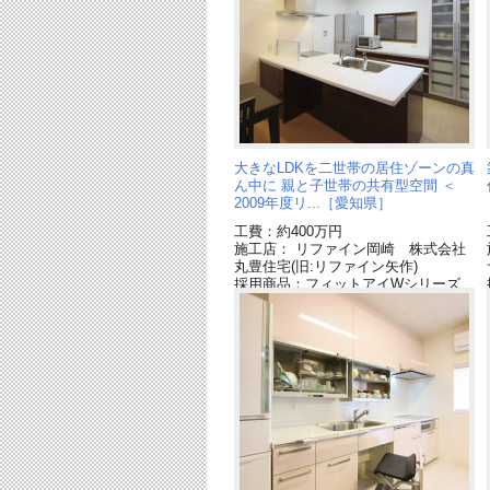
大きなLDKを二世帯の居住ゾーンの真
ん中に 親と子世帯の共有型空間 ＜
2009年度リ...［愛知県］
工費：約400万円
施工店： リファイン岡崎 株式会社
丸豊住宅(旧:リファイン矢作)
採用商品：フィットアイWシリーズ
[終了品]