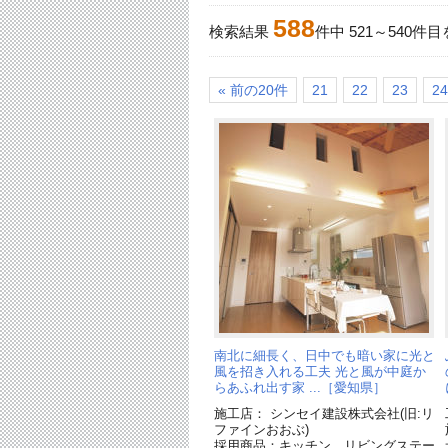
588
検索結果
件中
521
～
540
件目
« 前の20件
21
22
23
24
南北に細長く、日中でも暗い家に光と
風を招き入れる工夫 光と風が中庭か
らあふれ出す家 ...［愛知県］
施工店： シンセイ建設株式会社(旧:リ
ファインおおぶ)
採用商品：キッチン リビングステー