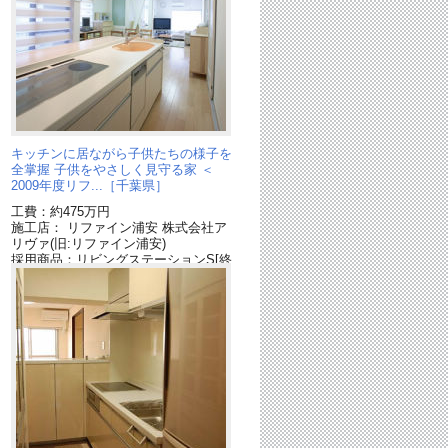
キッチンに居ながら子供たちの様子を
全掌握 子供をやさしく見守る家 ＜
2009年度リフ...［千葉県］
工費：約475万円
施工店： リファイン浦安 株式会社ア
リヴァ(旧:リファイン浦安)
採用商品：リビングステーションS[終
了品]