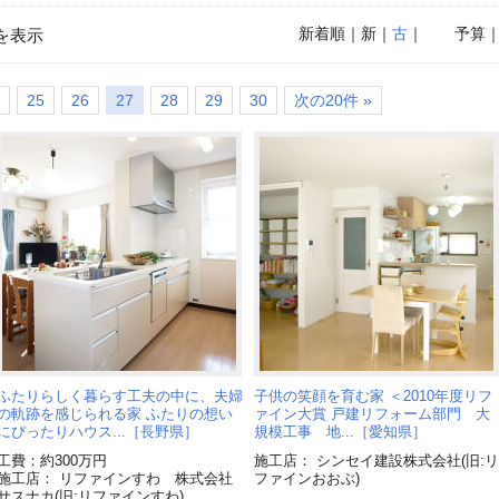
新着順
｜新｜
古
｜
予算
を表示
25
26
27
28
29
30
次の20件 »
ふたりらしく暮らす工夫の中に、夫婦
子供の笑顔を育む家 ＜2010年度リフ
の軌跡を感じられる家 ふたりの想い
ァイン大賞 戸建リフォーム部門 大
にぴったりハウス...［長野県］
規模工事 地...［愛知県］
工費：約300万円
施工店： シンセイ建設株式会社(旧:リ
施工店： リファインすわ 株式会社
ファインおおぶ)
サスナカ(旧:リファインすわ)