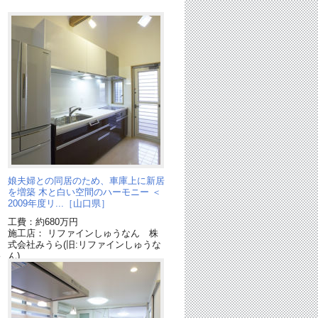
た
娘夫婦との同居のため、車庫上に新居
を増築 木と白い空間のハーモニー ＜
2009年度リ...［山口県］
工費：約680万円
施工店： リファインしゅうなん 株
式会社みうら(旧:リファインしゅうな
終
ん)
採用商品：キッチン リビングステー
ションL[終了品]