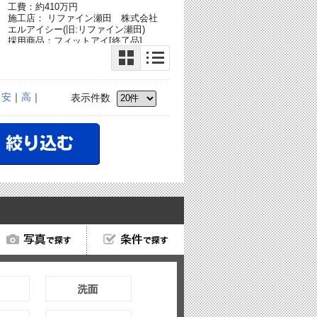
工費：約410万円
施工店： リファイン瀬田 株式会社
エルアイシー(旧:リファイン瀬田)
ア
採用商品：フィットアイ[終了品]
｜
安
｜
高
｜
表示件数