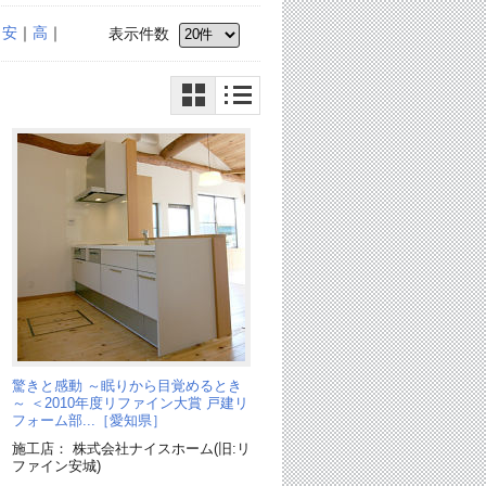
｜
安
｜
高
｜
表示件数
驚きと感動 ～眠りから目覚めるとき
～ ＜2010年度リファイン大賞 戸建リ
フォーム部...［愛知県］
施工店： 株式会社ナイスホーム(旧:リ
ファイン安城)