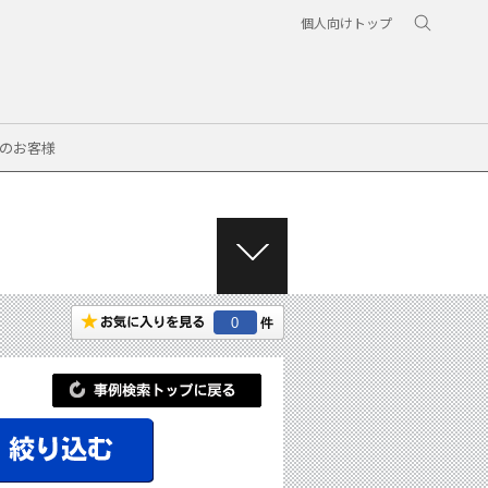
個人向けトップ
のお客様
M
E
N
0
U