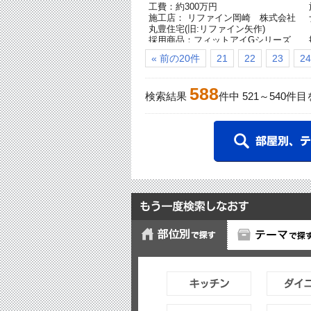
工費：約300万円
施工店： リファイン岡崎 株式会社
丸豊住宅(旧:リファイン矢作)
採用商品：フィットアイGシリーズ
[終了品]
« 前の20件
21
22
23
24
588
検索結果
件中
521
～
540
件目