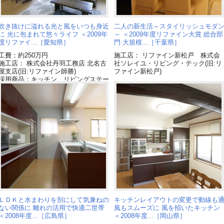
吹き抜けに溢れる光と風をいつも身近
二人の新生活～スタイリッシュモダ
に 光に包まれて悠々ライフ ＜2009年
～ ＜2009年度リファイン大賞 総合部
度リファイ...［愛知県］
門 大規模...［千葉県］
工費：約250万円
施工店： リファイン新松戸 株式会
施工店： 株式会社丹羽工務店 北名古
社ソレイユ・リビング・テック(旧:リ
屋支店(旧:リファイン師勝)
ファイン新松戸)
採用商品：キッチン リビングステー
ションL[終了品]
ＬＤＫと水まわりを別にして気兼ねの
キッチンレイアウトの変更で動線も
ない関係に 離れの活用で快適二世帯
風もスムーズに 風を招いたキッチン
＜2008年度...［広島県］
＜2008年度...［岡山県］