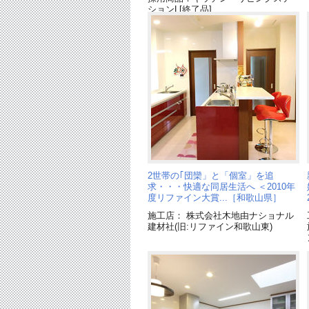
ションL[終了品]
2世帯の｢団欒」と「個室」を追
求・・・快適な同居生活へ ＜2010年
度リファイン大賞...［和歌山県］
施工店： 株式会社木地由ナショナル
建材社(旧:リファイン和歌山東)