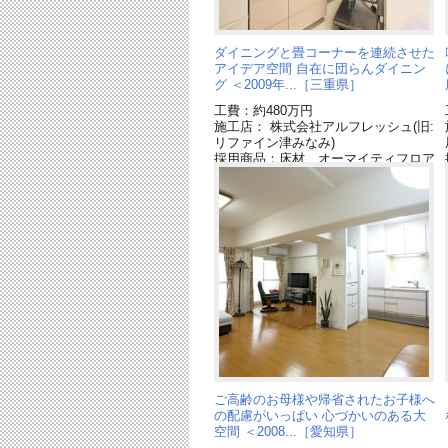
ダイニングと畳コーナーを連続させた
アイデア空間 自在に団らんダイニン
グ ＜2009年...［三重県］
工費：約480万円
施工店： 株式会社アルフレッシュ(旧:
リファイン津みなみ)
採用商品：床材 オーマイティフロア
ー[終了品]
採用商品：キッチン リビングステー
ションL[終了品]
ご高齢のお母様や帰省されたお子様へ
の配慮がいっぱい 心づかいのある大
空間 ＜2008...［愛知県］