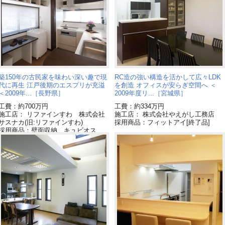
築150年の古民家を味わい深い趣で現
RC造の強い構造を活かして広々LDK
代に再生 江戸後期のエスプリが充溢
を創造 オフィスが安らぎ空間へ ＜
＜2009年...［長野県］
2009年度リ...［宮城県］
工費：約700万円
工費：約334万円
施工店： リファインすわ 株式会社
施工店： 株式会社やえがし工務店
サスナカ(旧:リファインすわ)
採用商品：フィットアイ[終了品]
採用商品：壁面収納 キュビオス
採用商品：キッチン リビングステー
ションL[終了品]