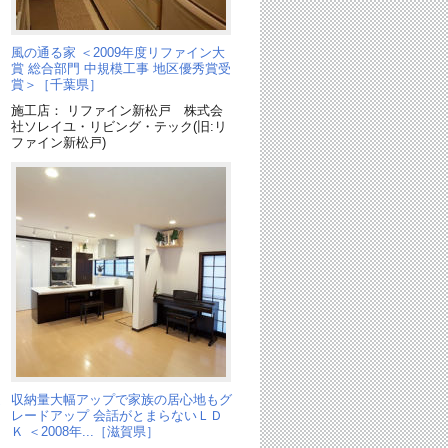
ン
風の通る家 ＜2009年度リファイン大
賞 総合部門 中規模工事 地区優秀賞受
賞＞［千葉県］
施工店： リファイン新松戸 株式会
社ソレイユ・リビング・テック(旧:リ
ファイン新松戸)
通
収納量大幅アップで家族の居心地もグ
レードアップ 会話がとまらないＬＤ
Ｋ ＜2008年...［滋賀県］