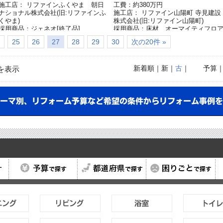
施工店： リファインふくやま 朝日
工費：約380万円
ナショナル株式会社(旧:リファインふ
施工店： リファイン山陽町 寺見建設
くやま)
株式会社(旧:リファイン山陽町)
採用商品：ジェネオ[終了品]
採用商品：床材 オーマイティフロ
ー[終了品]
25
26
27
28
29
30
次の20件 »
採用商品：フィットアイ[終了品]
新着順
｜新｜
古
｜
予算
を表示