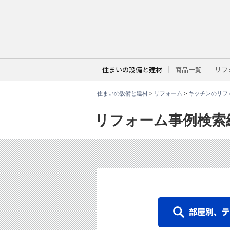
こ
こ
か
ら
本
文
で
す
。
住まいの設備と建材
商品一覧
リフ
住まいの設備と建材
>
リフォーム
>
キッチンのリフ
リフォーム事例検索