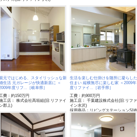
親元ではじめる、スタイリッシュな新
生活を楽しむ仕掛けを随所に凝らし
婚生活 元ガレージが快適新居に ＜
住まい 縦横無尽に楽しむ家 ＜2009年
2009年度リフ...［岐阜県］
度リファイ...［岩手県］
工費：約150万円
工費：約900万円
施工店： 株式会社髙垣組(旧:リファイ
施工店： 千葉建設株式会社(旧:リファ
ン郡上)
イン水沢)
採用商品：リビングステーションS[
了品]